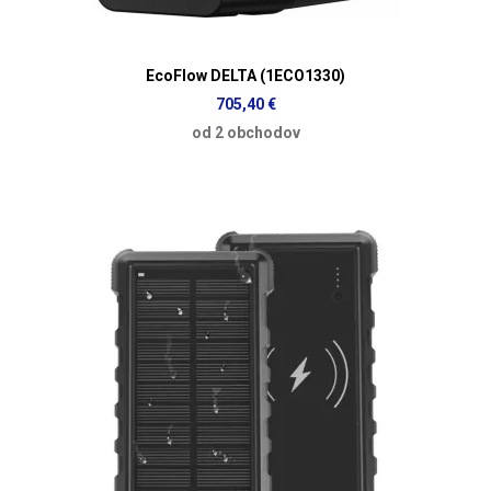
EcoFlow DELTA (1ECO1330)
705,40 €
od 2 obchodov