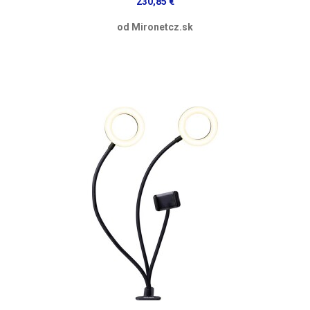
230,85 €
od Mironetcz.sk