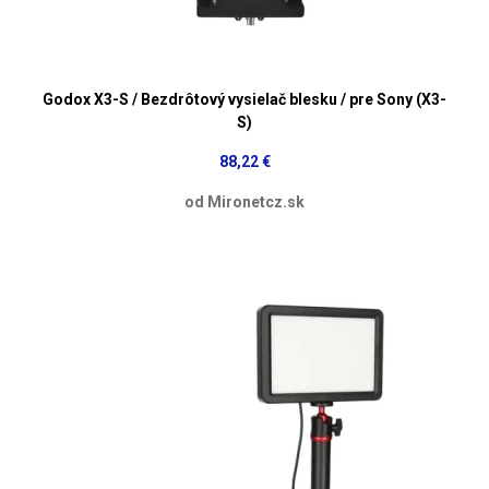
Godox X3-S / Bezdrôtový vysielač blesku / pre Sony (X3-
S)
88,22 €
od Mironetcz.sk