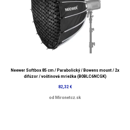
Neewer Softbox 85 cm / Parabolický / Bowens mount / 2x
difúzor / voštinová mriežka (B0BLC6NCGK)
82,32 €
od Mironetcz.sk