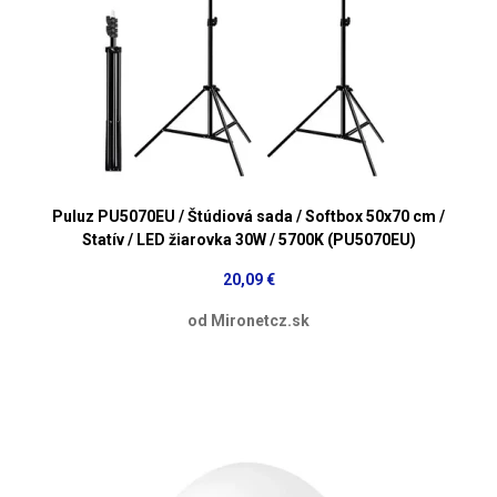
Puluz PU5070EU / Štúdiová sada / Softbox 50x70 cm /
Statív / LED žiarovka 30W / 5700K (PU5070EU)
20,09 €
od Mironetcz.sk