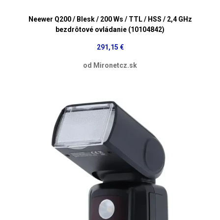
Neewer Q200 / Blesk / 200 Ws / TTL / HSS / 2,4 GHz
bezdrôtové ovládanie (10104842)
291,15 €
od Mironetcz.sk