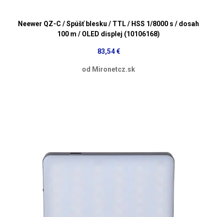
Neewer QZ-C / Spúšť blesku / TTL / HSS 1/8000 s / dosah
100 m / OLED displej (10106168)
83,54 €
od Mironetcz.sk