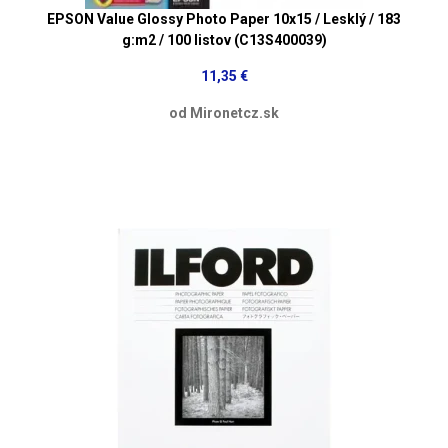
EPSON Value Glossy Photo Paper 10x15 / Lesklý / 183
g:m2 / 100 listov (C13S400039)
11,35 €
od Mironetcz.sk