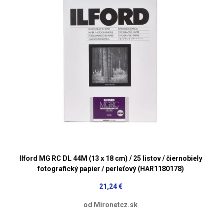
Ilford MG RC DL 44M (13 x 18 cm) / 25 listov / čiernobiely
fotografický papier / perleťový (HAR1180178)
21,24 €
od Mironetcz.sk