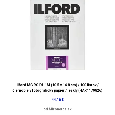
Ilford MG RC DL 1M (10.5 x 14.8 cm) / 100 listov /
čiernobiely fotografický papier / lesklý (HAR1179826)
44,16 €
od Mironetcz.sk