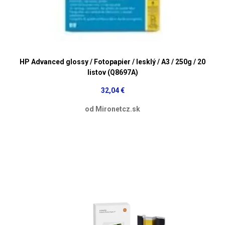
HP Advanced glossy / Fotopapier / lesklý / A3 / 250g / 20
listov (Q8697A)
32,04 €
od Mironetcz.sk