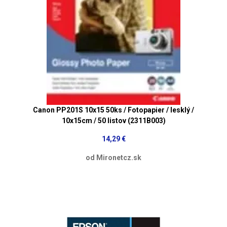
Canon PP201S 10x15 50ks / Fotopapier / lesklý /
10x15cm / 50 listov (2311B003)
14,29 €
od Mironetcz.sk