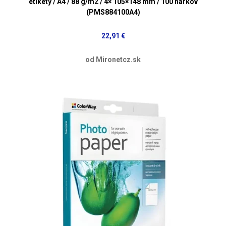
etikety / A4 / 88 g/m2 / 4× 105×148 mm / 100 hárkov
(PMS884100A4)
22,91 €
od Mironetcz.sk