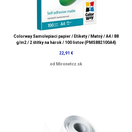
Colorway Samolepiaci papier / Etikety / Matný / A4 / 88
g/m2 / 2 štítky na hárok / 100 listov (PMS882100A4)
22,91 €
od Mironetcz.sk