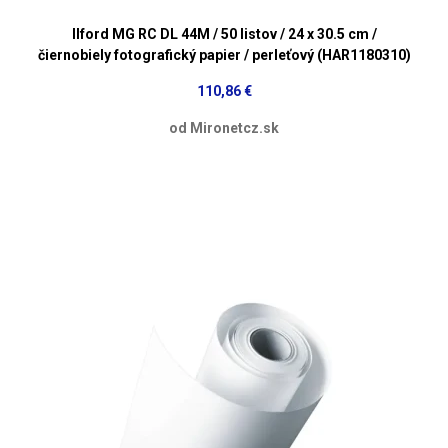
Ilford MG RC DL 44M / 50 listov / 24 x 30.5 cm /
čiernobiely fotografický papier / perleťový (HAR1180310)
110,86 €
od Mironetcz.sk