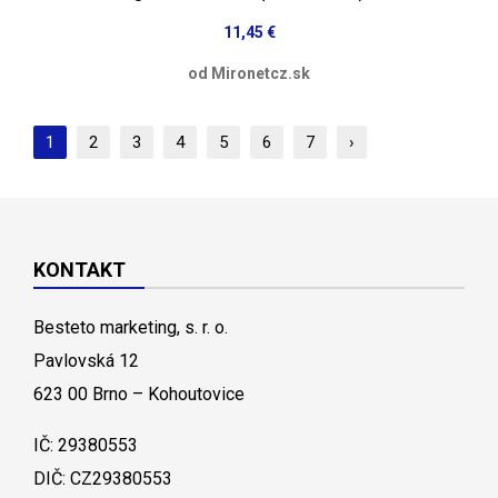
11,45 €
od Mironetcz.sk
1
2
3
4
5
6
7
›
KONTAKT
Besteto marketing, s. r. o.
Pavlovská 12
623 00 Brno – Kohoutovice
IČ: 29380553
DIČ: CZ29380553