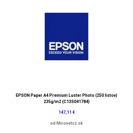
EPSON Paper A4 Premium Luster Photo (250 listov)
235g/m2 (C13S041784)
147,11 €
od Mironetcz.sk