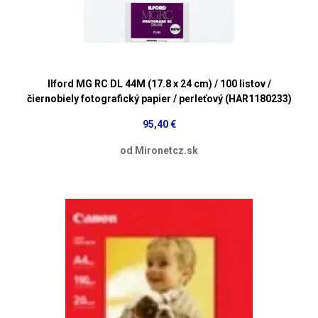
Ilford MG RC DL 44M (17.8 x 24 cm) / 100 listov /
čiernobiely fotografický papier / perleťový (HAR1180233)
95,40 €
od Mironetcz.sk