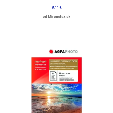
8,11 €
od Mironetcz.sk