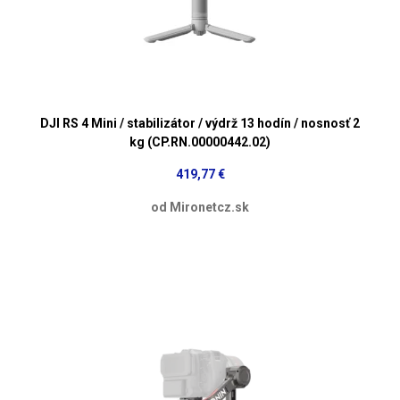
DJI RS 4 Mini / stabilizátor / výdrž 13 hodín / nosnosť 2
kg (CP.RN.00000442.02)
419,77 €
od Mironetcz.sk