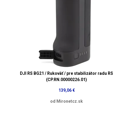
DJI RS BG21 / Rukoväť / pre stabilizátor radu RS
(CP.RN.00000226.01)
139,06 €
od Mironetcz.sk