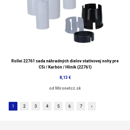
Rollei 22761 sada náhradných dielov statívovej nohy pre
C5i / Karbón / Hliník (22761)
8,13 €
od Mironetcz.sk
1
2
3
4
5
6
7
›