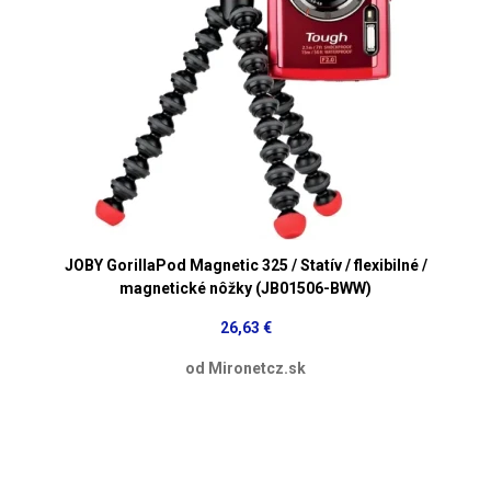
JOBY GorillaPod Magnetic 325 / Statív / flexibilné /
magnetické nôžky (JB01506-BWW)
26,63 €
od Mironetcz.sk