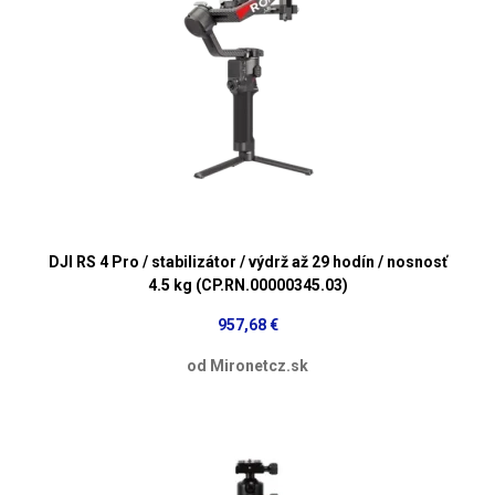
DJI RS 4 Pro / stabilizátor / výdrž až 29 hodín / nosnosť
4.5 kg (CP.RN.00000345.03)
957,68 €
od Mironetcz.sk