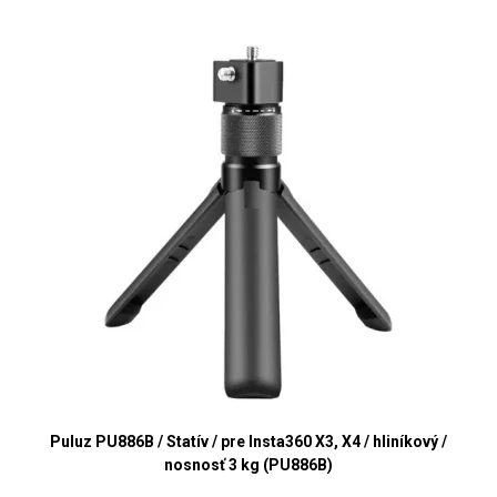
Puluz PU886B / Statív / pre Insta360 X3, X4 / hliníkový /
nosnosť 3 kg (PU886B)