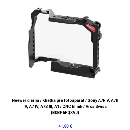
Neewer čierna / Klietka pre fotoaparát / Sony A7R V, A7R
IV, A7 IV, A7S III, A1 / CNC hliník / Arca Swiss
(B0BP6FQXVJ)
41,83 €