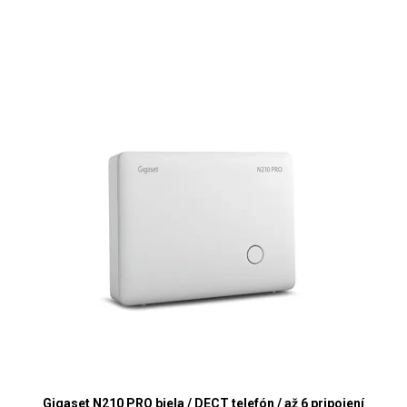
Gigaset N210 PRO biela / DECT telefón / až 6 pripojení