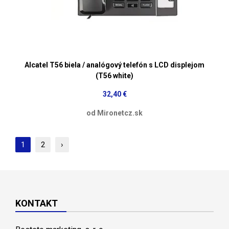
Alcatel T56 biela / analógový telefón s LCD displejom
(T56 white)
32,40 €
od Mironetcz.sk
1
2
›
KONTAKT