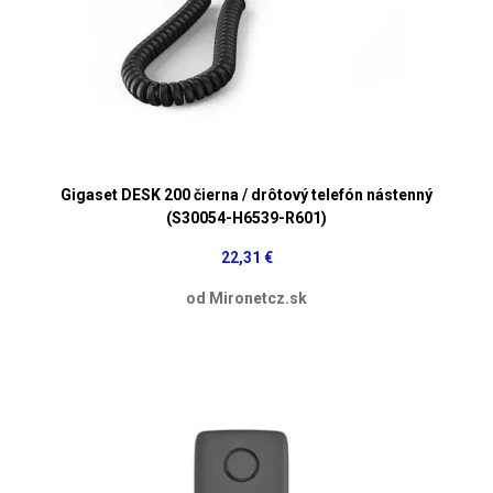
Gigaset DESK 200 čierna / drôtový telefón nástenný
(S30054-H6539-R601)
22,31 €
od Mironetcz.sk