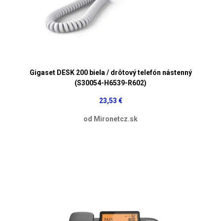
Gigaset DESK 200 biela / drôtový telefón nástenný
(S30054-H6539-R602)
23,53 €
od Mironetcz.sk