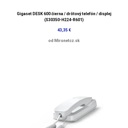
Gigaset DESK 600 čierna / drôtový telefón / displej
(S30350-H224-R601)
43,35 €
od Mironetcz.sk