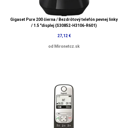
Gigaset Pure 200 čierna / Bezdrôtový telefón pevnej linky
/ 1.5 "displej (S30852-H3106-R601)
27,12 €
od Mironetcz.sk