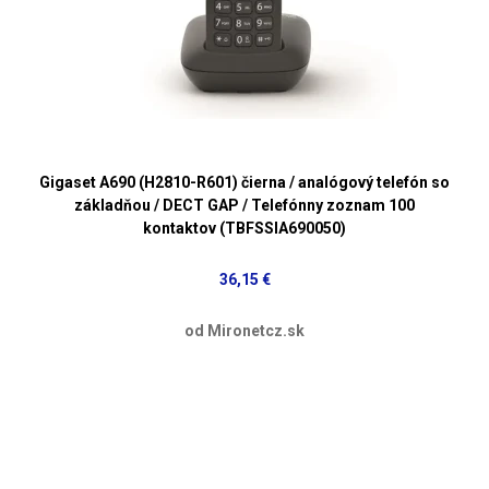
Gigaset A690 (H2810-R601) čierna / analógový telefón so
základňou / DECT GAP / Telefónny zoznam 100
kontaktov (TBFSSIA690050)
36,15 €
od Mironetcz.sk