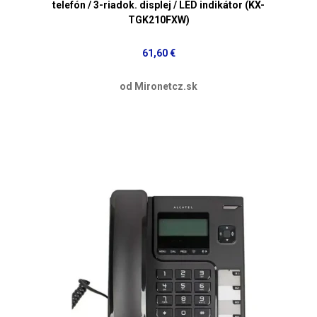
telefón / 3-riadok. displej / LED indikátor (KX-
TGK210FXW)
61,60 €
od Mironetcz.sk