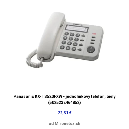
Panasonic KX-TS520FXW - jednolinkový telefón, biely
(5025232464852)
22,51 €
od Mironetcz.sk