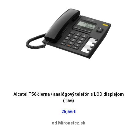
Alcatel T56 čierna / analógový telefón s LCD displejom
(T56)
25,56 €
od Mironetcz.sk