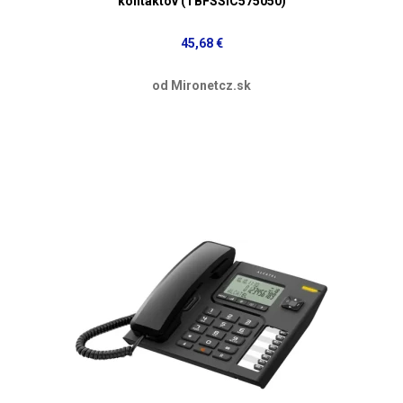
kontaktov (TBFSSIC575050)
45,68 €
od Mironetcz.sk