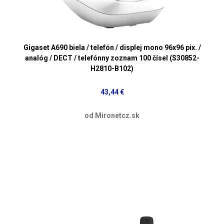
Gigaset A690 biela / telefón / displej mono 96x96 pix. /
analóg / DECT / telefónny zoznam 100 čísel (S30852-
H2810-B102)
43,44 €
od Mironetcz.sk