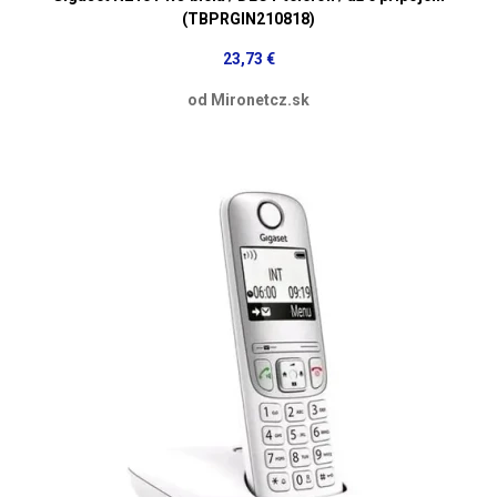
(TBPRGIN210818)
23,73 €
od Mironetcz.sk