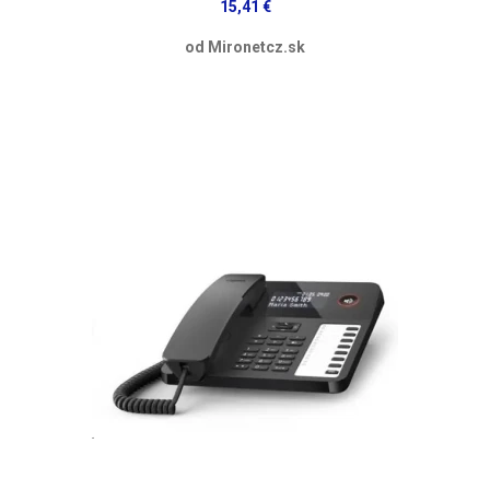
15,41 €
od Mironetcz.sk