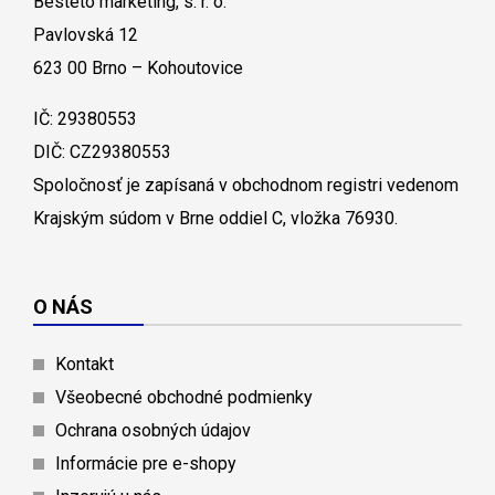
Besteto marketing, s. r. o.
Pavlovská 12
623 00 Brno – Kohoutovice
IČ: 29380553
DIČ: CZ29380553
Spoločnosť je zapísaná v obchodnom registri vedenom
Krajským súdom v Brne oddiel C, vložka 76930.
O NÁS
Kontakt
Všeobecné obchodné podmienky
Ochrana osobných údajov
Informácie pre e-shopy