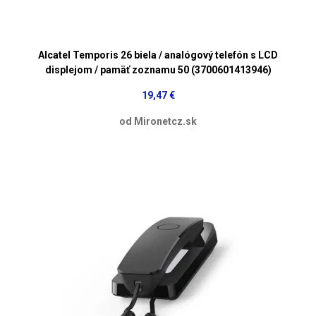
Alcatel Temporis 26 biela / analógový telefón s LCD
displejom / pamäť zoznamu 50 (3700601413946)
19,47 €
od Mironetcz.sk