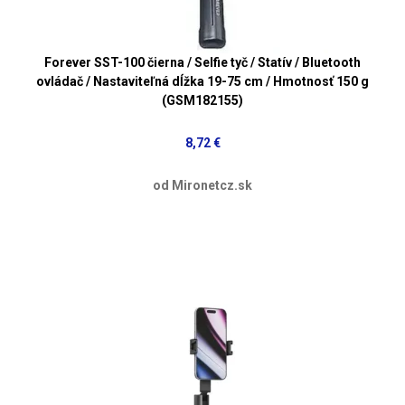
Forever SST-100 čierna / Selfie tyč / Statív / Bluetooth
ovládač / Nastaviteľná dĺžka 19-75 cm / Hmotnosť 150 g
(GSM182155)
8,72 €
od Mironetcz.sk