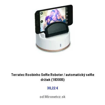
Terratec Roobinho Selfie Roboter / automatický selfie
držiak (183005)
30,22 €
od Mironetcz.sk