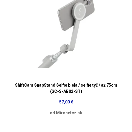
ShiftCam SnapStand Selfie biela / selfie tyč / až 75cm
(SC-S-AB02-ST)
57,00 €
od Mironetcz.sk