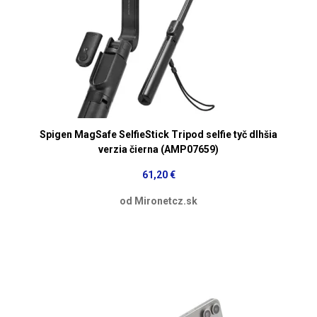
Spigen MagSafe SelfieStick Tripod selfie tyč dlhšia
verzia čierna (AMP07659)
61,20 €
od Mironetcz.sk