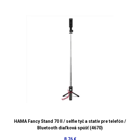
HAMA Fancy Stand 70 II / selfie tyč a statív pre telefón /
Bluetooth diaľková spúšť (4670)
8,76 €