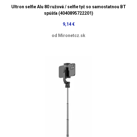
Ultron selfie Alu 80 ružová / selfie tyč so samostatnou BT
spúšťa (4040895722201)
9,14 €
od Mironetcz.sk