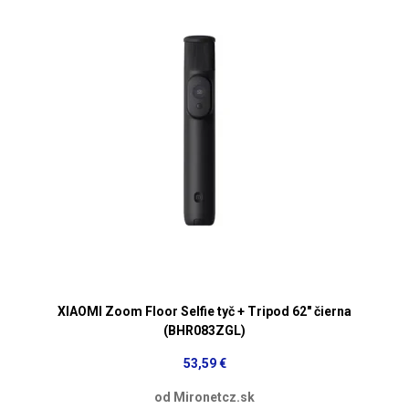
XIAOMI Zoom Floor Selfie tyč + Tripod 62" čierna
(BHR083ZGL)
53,59 €
od Mironetcz.sk