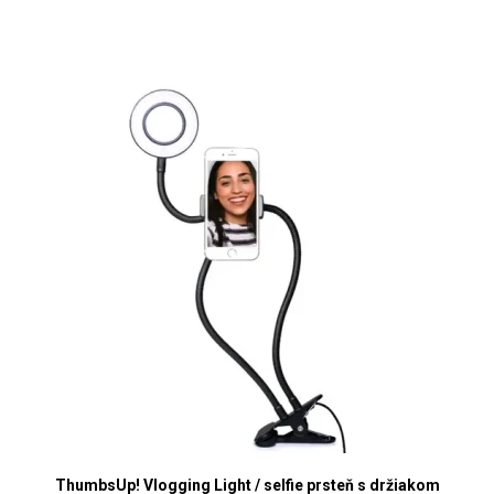
ThumbsUp! Vlogging Light / selfie prsteň s držiakom