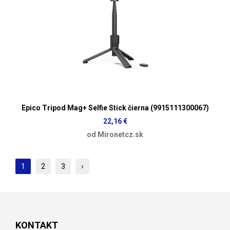
Epico Tripod Mag+ Selfie Stick čierna (9915111300067)
22,16 €
od Mironetcz.sk
1
2
3
›
KONTAKT