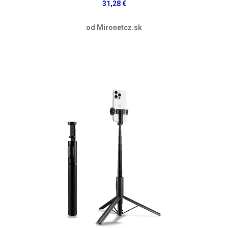
31,28 €
od Mironetcz.sk