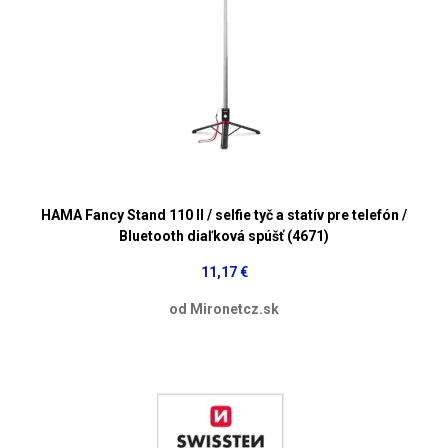
HAMA Fancy Stand 110 II / selfie tyč a statív pre telefón /
Bluetooth diaľková spúšť (4671)
11,17 €
od Mironetcz.sk