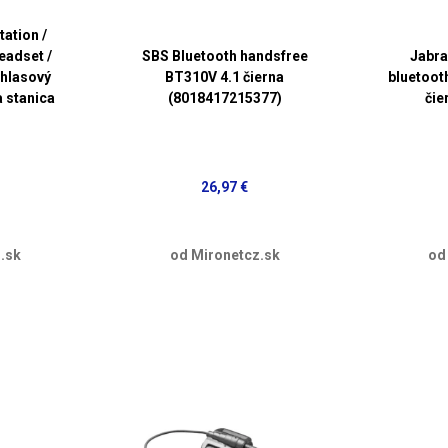
ation /
eadset /
SBS Bluetooth handsfree
Jabra
 hlasový
BT310V 4.1 čierna
bluetooth
a stanica
(8018417215377)
čie
26,97 €
.sk
od Mironetcz.sk
od