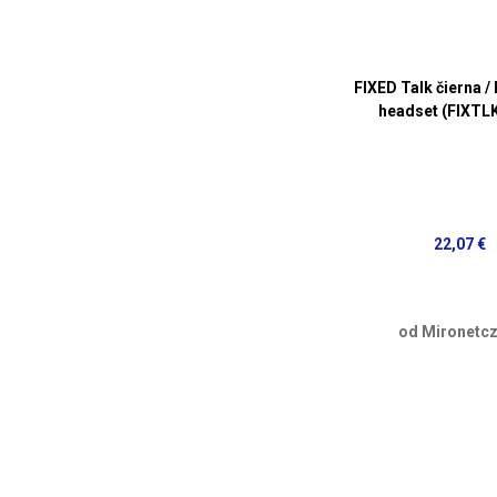
FIXED Talk čierna /
headset (FIXTL
22,07 €
od Mironetcz