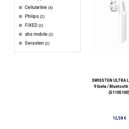
Cellularline
4
Philips
2
FIXED
2
sbs mobile
2
Swissten
2
SWISSTEN ULTRA L
9 biela / Bluetoot
(51105100
12,58 €