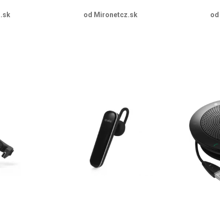
.sk
od Mironetcz.sk
od