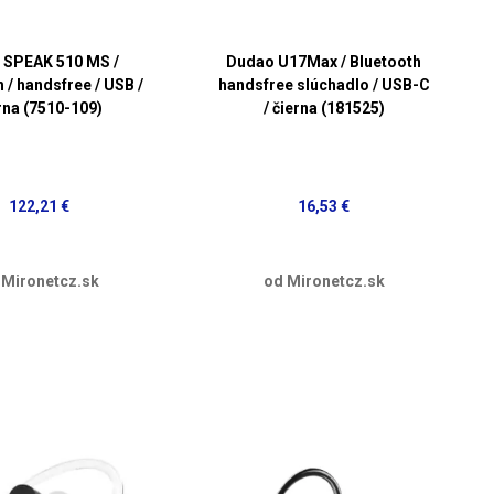
 SPEAK 510 MS /
Dudao U17Max / Bluetooth
 / handsfree / USB /
handsfree slúchadlo / USB-C
rna (7510-109)
/ čierna (181525)
122,21 €
16,53 €
 Mironetcz.sk
od Mironetcz.sk