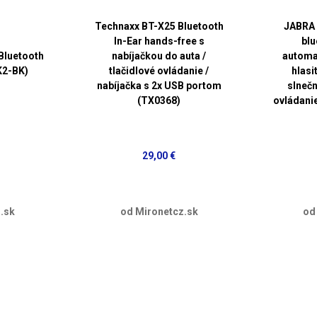
Technaxx BT-X25 Bluetooth
JABRA 
In-Ear hands-free s
blu
 Bluetooth
nabíjačkou do auta /
automa
K2-BK)
tlačidlové ovládanie /
hlasi
nabíjačka s 2x USB portom
slnečn
(TX0368)
ovládani
29,00 €
.sk
od Mironetcz.sk
od