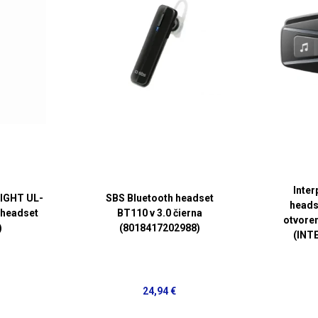
Inte
IGHT UL-
SBS Bluetooth headset
heads
h headset
BT110 v 3.0 čierna
otvore
)
(8018417202988)
(IN
24,94 €