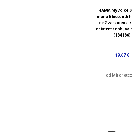
HAMA MyVoice St
mono Bluetooth h
pre 2 zariadenia /
asistent / nabíjaci
(184186)
19,67 €
od Mironetcz