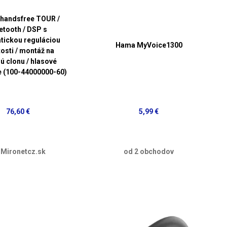
handsfree TOUR /
etooth / DSP s
tickou reguláciou
Hama MyVoice1300
tosti / montáž na
ú clonu / hlasové
e (100-44000000-60)
76,60 €
5,99 €
 Mironetcz.sk
od 2 obchodov