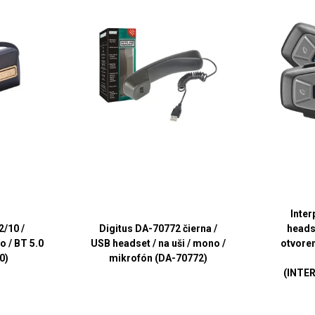
Inte
2/10 /
Digitus DA-70772 čierna /
heads
o / BT 5.0
USB headset / na uši / mono /
otvore
0)
mikrofón (DA-70772)
(INTE