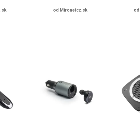
.sk
od Mironetcz.sk
od