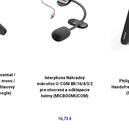
ential /
Interphone Náhradný
t mono /
Phil
mikrofón U-COM 8R/16/4/3/2
 hlasový
Handsfre
pre otvorené a odklápacie
Google)
(
helmy (MICBOOMUCOM)
16,73 €