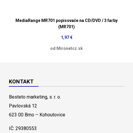
MediaRange MR701 popisovače na CD/DVD / 3 farby
(MR701)
1,97 €
od Mironetcz.sk
KONTAKT
Besteto marketing, s. r. o.
Pavlovská 12
623 00 Brno – Kohoutovice
IČ: 29380553