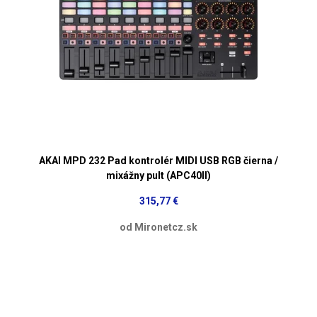
AKAI MPD 232 Pad kontrolér MIDI USB RGB čierna /
mixážny pult (APC40II)
315,77 €
od Mironetcz.sk