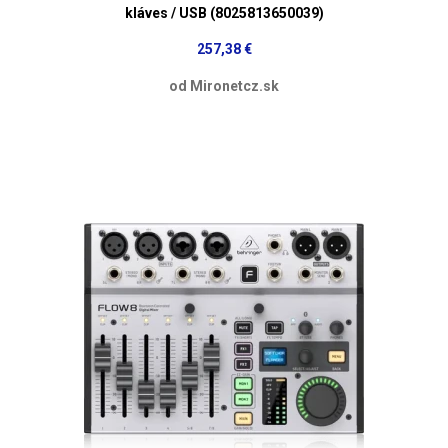
kláves / USB (8025813650039)
257,38 €
od Mironetcz.sk