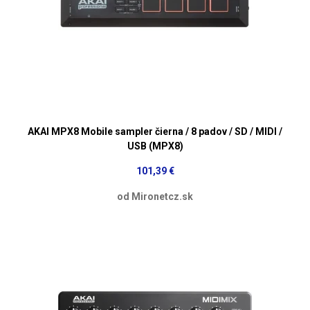
AKAI MPX8 Mobile sampler čierna / 8 padov / SD / MIDI /
USB (MPX8)
101,39 €
od Mironetcz.sk