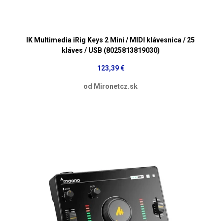
IK Multimedia iRig Keys 2 Mini / MIDI klávesnica / 25
kláves / USB (8025813819030)
123,39 €
od Mironetcz.sk