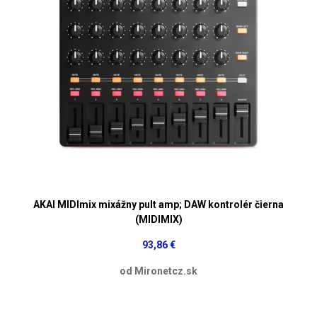
AKAI MIDImix mixážny pult amp; DAW kontrolér čierna
(MIDIMIX)
93,86 €
od Mironetcz.sk