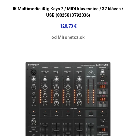
IK Multimedia iRig Keys 2 / MIDI klávesnica / 37 kláves /
USB (8025813792036)
128,73 €
od Mironetcz.sk