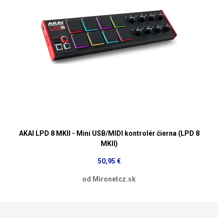
AKAI LPD 8 MKII - Mini USB/MIDI kontrolér čierna (LPD 8
MKII)
50,95 €
od Mironetcz.sk