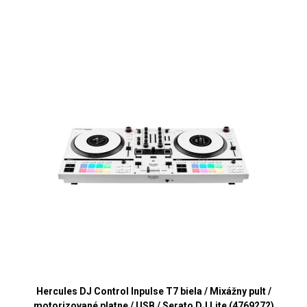
Hercules DJ Control Inpulse T7 biela / Mixážny pult /
motorizované platne / USB / Serato DJ Lite (4769272)