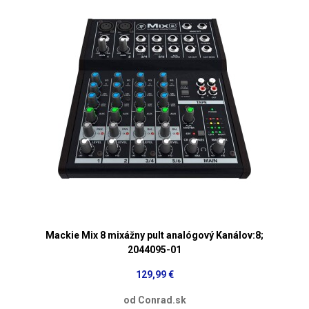
Mackie Mix 8 mixážny pult analógový Kanálov:8;
2044095-01
129,99 €
od Conrad.sk