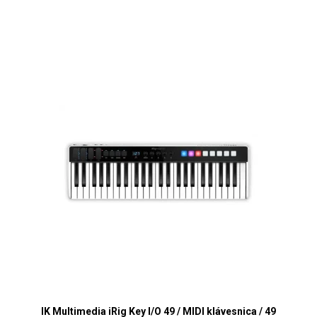
IK Multimedia iRig Key I/O 49 / MIDI klávesnica / 49