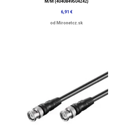
M/M (4040849504242)
6,91 €
od Mironetcz.sk