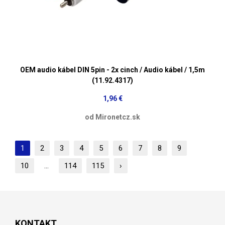
OEM audio kábel DIN 5pin - 2x cinch / Audio kábel / 1,5m
(11.92.4317)
1,96 €
od Mironetcz.sk
1
2
3
4
5
6
7
8
9
10
...
114
115
›
KONTAKT