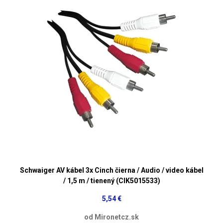
Schwaiger AV kábel 3x Cinch čierna / Audio / video kábel
/ 1,5 m / tienený (CIK5015533)
5,54 €
od Mironetcz.sk