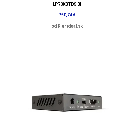
LP70XBTBS Bl
250,74 €
od Rightdeal.sk