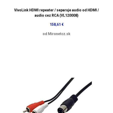
VivoLink HDMI repeater / separuje audio od HDMI /
audio cez RCA (VL120008)
158,61 €
od Mironetcz.sk