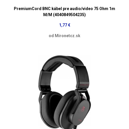
PremiumCord BNC kábel pre audio/video 75 Ohm 1m
M/M (4040849504235)
1,77 €
od Mironetcz.sk