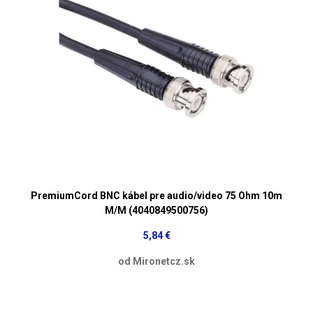
PremiumCord BNC kábel pre audio/video 75 Ohm 10m
M/M (4040849500756)
5,84 €
od Mironetcz.sk