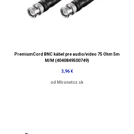
PremiumCord BNC kábel pre audio/video 75 Ohm 5m
M/M (4040849500749)
3,96 €
od Mironetcz.sk