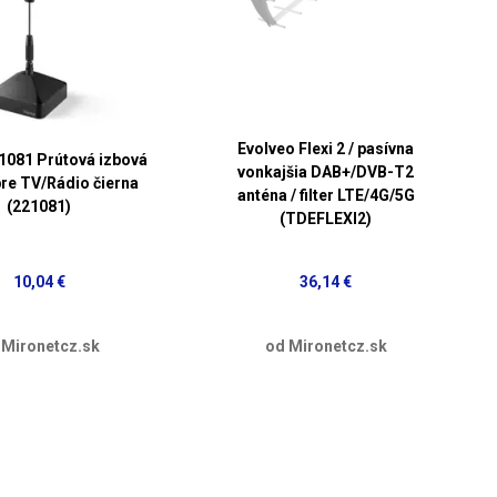
Evolveo Flexi 2 / pasívna
081 Prútová izbová
vonkajšia DAB+/DVB-T2
pre TV/Rádio čierna
anténa / filter LTE/4G/5G
(221081)
(TDEFLEXI2)
10,04 €
36,14 €
 Mironetcz.sk
od Mironetcz.sk