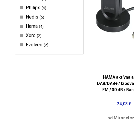
Philips
6
Nedis
5
Hama
4
Xoro
2
Evolveo
2
HAMA aktívna a
DAB/DAB+ / Izbová
FM / 30 dB / Ban
24,03 €
od Mironetcz