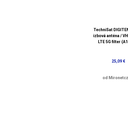
TechniSat DIGIT
izbová anténa / VH
LTE 5G filter (A
25,09 €
od Mironetcz