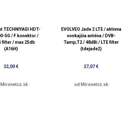
at TECHNIYAGI HDT-
EVOLVEO Jade 2 LTE / aktívna
0-5G / F konektor /
vonkajšia anténa / DVB-
 filter / max 25db
Tamp;T2 / 48dBi / LTE filter
(A16H)
(tdejade2)
22,00 €
27,07 €
 Mironetcz.sk
od Mironetcz.sk