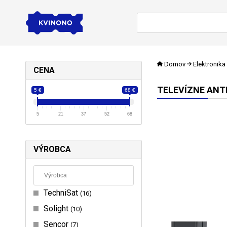
Domov
Elektronika
CENA
TELEVÍZNE ANT
5 €
68 €
5
21
37
52
68
VÝROBCA
TechniSat
16
Solight
10
Sencor
7