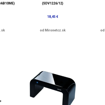
RDAB10ME)
(SDV1226/12)
18,45 €
.sk
od Mironetcz.sk
od