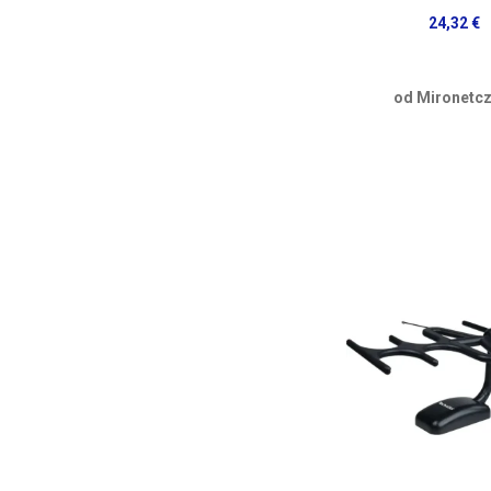
24,32 €
od Mironetcz