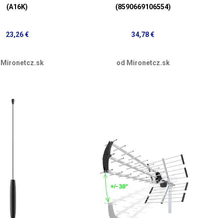
(A16K)
(8590669106554)
23,26 €
34,78 €
 Mironetcz.sk
od Mironetcz.sk