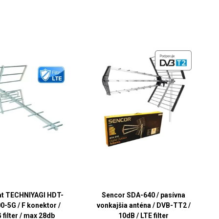
at TECHNIYAGI HDT-
Sencor SDA-640 / pasívna
0-5G / F konektor /
vonkajšia anténa / DVB-TT2 /
 filter / max 28db
10dB / LTE filter