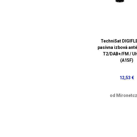
TechniSat DIGIFL
pasívna izbová ant
T2/DAB+/FM / U
(A15F)
12,53 €
od Mironetcz