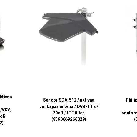
ktívna
Sencor SDA-512 / aktívna
Phili
-
vonkajšia anténa / DVB-TT2 /
/VKV,
20dB / LTE filter
vnútor
6dB
(8590669266029)
(
2)