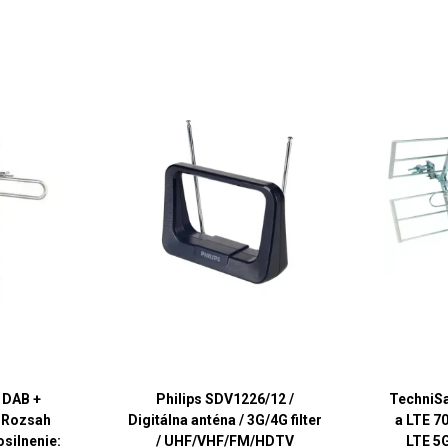
 DAB +
Philips SDV1226/12 /
TechniS
/ Rozsah
Digitálna anténa / 3G/4G filter
a LTE 70
osilnenie:
/ UHF/VHF/FM/HDTV
LTE 5G