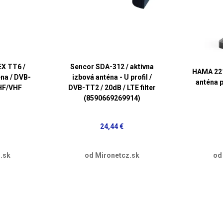
EX TT6 /
Sencor SDA-312 / aktívna
HAMA 221
éna / DVB-
izbová anténa - U profil /
anténa 
HF/VHF
DVB-TT2 / 20dB / LTE filter
(8590669269914)
24,44 €
.sk
od Mironetcz.sk
od