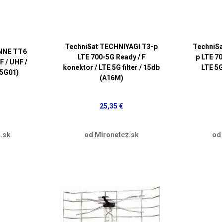
TechniSat TECHNIYAGI T3-p
TechniS
ENNE TT6
LTE 700-5G Ready / F
p LTE 70
F / UHF /
konektor / LTE 5G filter / 15db
LTE 5G
15G01)
(A16M)
25,35 €
.sk
od Mironetcz.sk
od