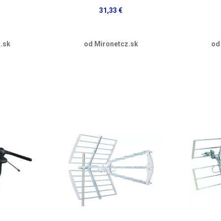
31,33 €
.sk
od Mironetcz.sk
od