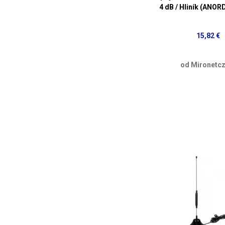
4 dB / Hliník (ANO
15,82 €
od Mironetcz