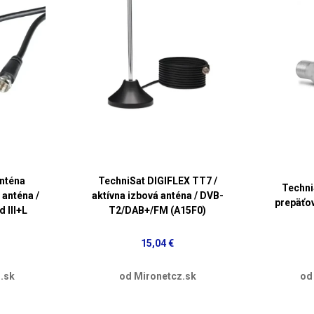
nténa
TechniSat DIGIFLEX TT7 /
Techni
 anténa /
aktívna izbová anténa / DVB-
prepäťo
d III+L
T2/DAB+/FM (A15F0)
15,04 €
.sk
od Mironetcz.sk
od