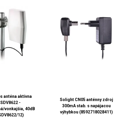
ps anténa aktívna
Solight CN05 anténny zdroj
SDV8622 -
300mA stab. s napájacou
ná/vonkajšia, 40dB
výhybkou (8592718028411)
SDV8622/12)