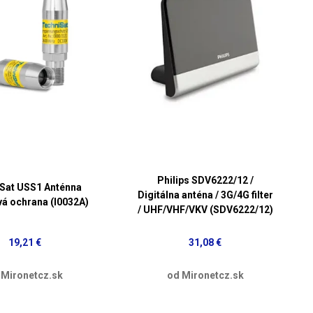
Philips SDV6222/12 /
Sat USS1 Anténna
Digitálna anténa / 3G/4G filter
vá ochrana (I0032A)
/ UHF/VHF/VKV (SDV6222/12)
19,21 €
31,08 €
 Mironetcz.sk
od Mironetcz.sk