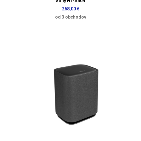
Sony HT-S40R
268,00 €
od 3 obchodov