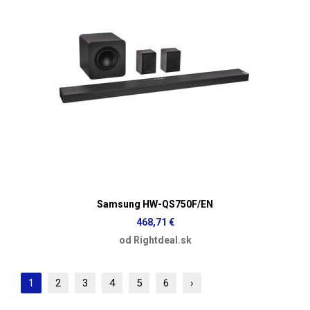
Samsung HW-QS750F/EN
468,71 €
od Rightdeal.sk
1
2
3
4
5
6
›