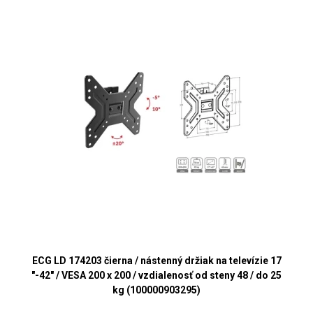
ECG LD 174203 čierna / nástenný držiak na televízie 17
"-42" / VESA 200 x 200 / vzdialenosť od steny 48 / do 25
kg (100000903295)