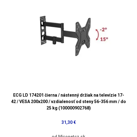
ECG LD 174201 čierna / nástenný držiak na televízie 17-
42 / VESA 200x200 / vzdialenosť od steny 56-356 mm / do
25 kg (100000902768)
31,30 €
od Mironetcz.sk