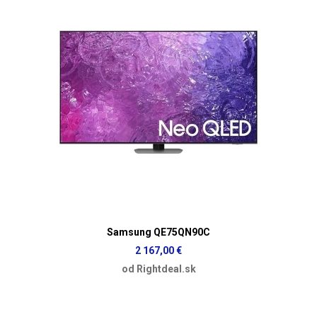
Samsung QE75QN90C
2 167,00 €
od Rightdeal.sk