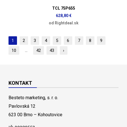
TCL 75P655
628,80 €
od Rightdeal.sk
1
2
3
4
5
6
7
8
9
10
...
42
43
›
KONTAKT
Besteto marketing, s. r. o.
Pavlovská 12
623 00 Brno – Kohoutovice