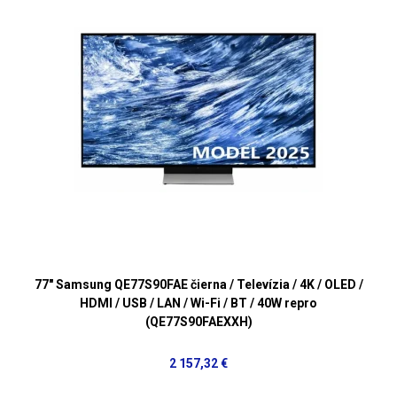
77" Samsung QE77S90FAE čierna / Televízia / 4K / OLED /
HDMI / USB / LAN / Wi-Fi / BT / 40W repro
(QE77S90FAEXXH)
2 157,32 €