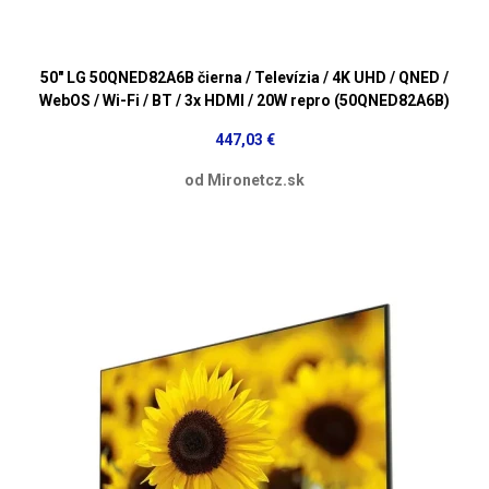
50" LG 50QNED82A6B čierna / Televízia / 4K UHD / QNED /
WebOS / Wi-Fi / BT / 3x HDMI / 20W repro (50QNED82A6B)
447,03 €
od Mironetcz.sk