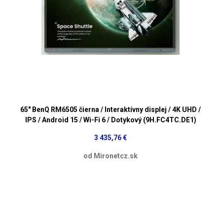
65" BenQ RM6505 čierna / Interaktívny displej / 4K UHD /
IPS / Android 15 / Wi-Fi 6 / Dotykový (9H.FC4TC.DE1)
3 435,76 €
od Mironetcz.sk