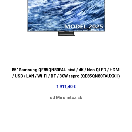
85" Samsung QE85QN80FAU sivá / 4K / Neo QLED / HDMI
/ USB / LAN / Wi-Fi / BT / 30W repro (QE85QN80FAUXXH)
1 911,40 €
od Mironetcz.sk