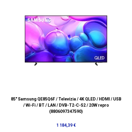
85" Samsung QE85Q6F / Televízia / 4K QLED / HDMI / USB
/ Wi-Fi / BT / LAN / DVB-T2-C-S2 / 20W repro
(8806097347590)
1 184,39 €