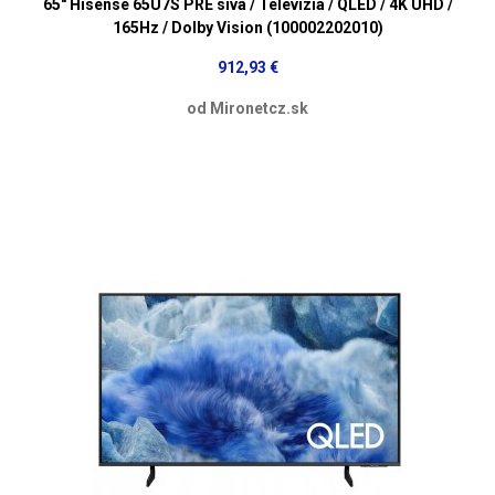
65" Hisense 65U7S PRE sivá / Televízia / QLED / 4K UHD /
165Hz / Dolby Vision (100002202010)
912,93 €
od Mironetcz.sk