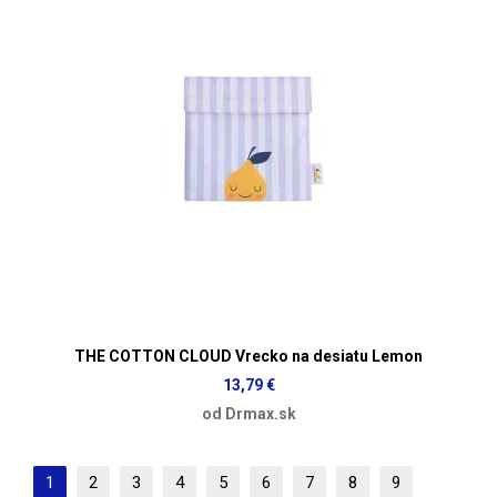
THE COTTON CLOUD Vrecko na desiatu Lemon
13,79 €
od Drmax.sk
1
2
3
4
5
6
7
8
9