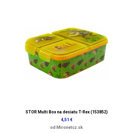
STOR Multi Box na desiatu T-Rex (153852)
4,51 €
od Mironetcz.sk