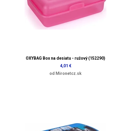
OXYBAG Box na desiatu - ružový (152290)
4,01 €
od Mironetcz.sk