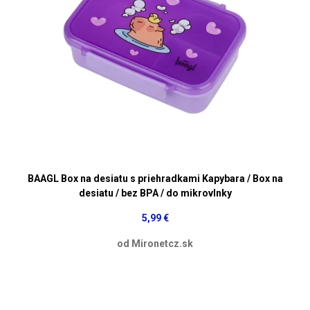
BAAGL Box na desiatu s priehradkami Kapybara / Box na
desiatu / bez BPA / do mikrovlnky
5,99 €
od Mironetcz.sk