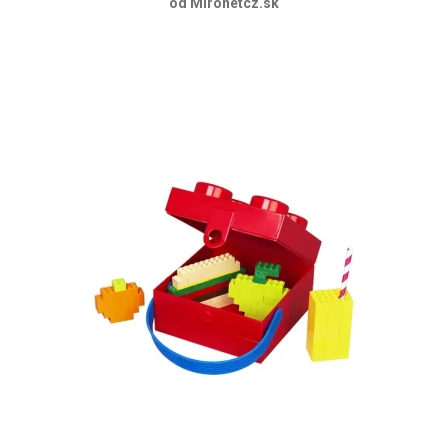
od Mironetcz.sk