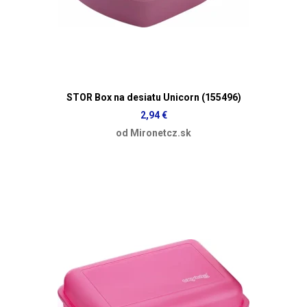
STOR Box na desiatu Unicorn (155496)
2,94 €
od Mironetcz.sk