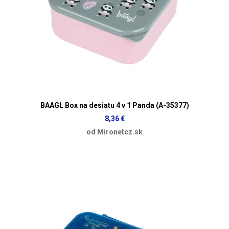
BAAGL Box na desiatu 4 v 1 Panda (A-35377)
8,36 €
od Mironetcz.sk