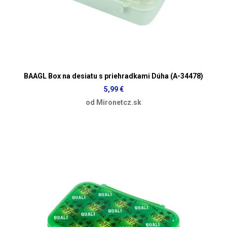
BAAGL Box na desiatu s priehradkami Dúha (A-34478)
5,99 €
od Mironetcz.sk