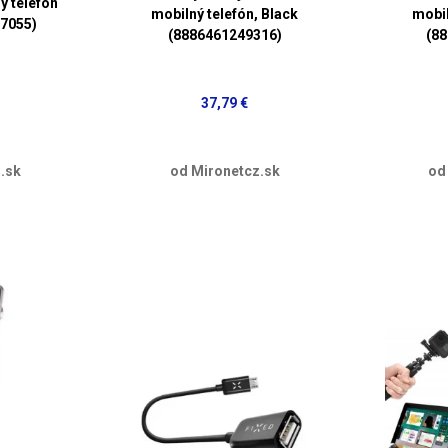
ý telefón
mobilný telefón, Black
mobil
87055)
(8886461249316)
(8
37,79 €
.sk
od Mironetcz.sk
od