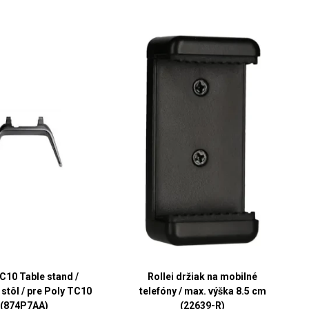
C10 Table stand /
Rollei držiak na mobilné
 stôl / pre Poly TC10
telefóny / max. výška 8.5 cm
(874P7AA)
(22639-R)