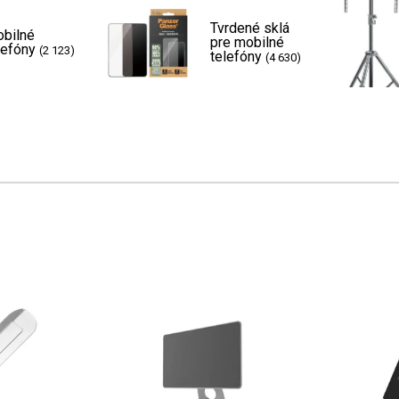
Tvrdené sklá
bilné
pre mobilné
lefóny
(2 123)
telefóny
(4 630)