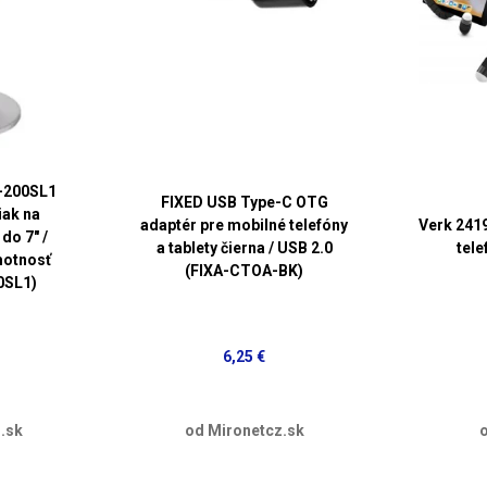
-200SL1
FIXED USB Type-C OTG
iak na
adaptér pre mobilné telefóny
Verk 2419
do 7" /
a tablety čierna / USB 2.0
tele
motnosť
(FIXA-CTOA-BK)
0SL1)
6,25 €
.sk
od Mironetcz.sk