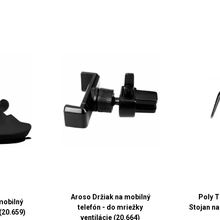
Aroso Držiak na mobilný
Poly T
mobilný
telefón - do mriežky
Stojan na
(20.659)
ventilácie (20.664)