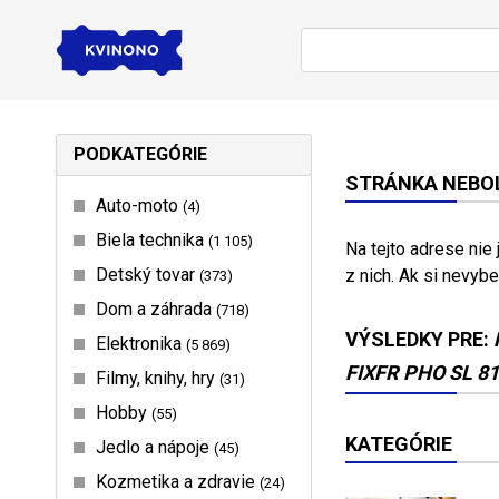
PODKATEGÓRIE
STRÁNKA NEBOL
Auto-moto
4
Biela technika
1 105
Na tejto adrese nie
Detský tovar
z nich. Ak si nevybe
373
Dom a záhrada
718
VÝSLEDKY PRE:
Elektronika
5 869
FIXFR PHO SL 8
Filmy, knihy, hry
31
Hobby
55
KATEGÓRIE
Jedlo a nápoje
45
Kozmetika a zdravie
24