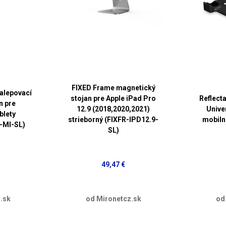
FIXED Frame magnetický
alepovací
stojan pre Apple iPad Pro
Reflect
n pre
12.9 (2018,2020,2021)
Unive
blety
strieborný (FIXFR-IPD12.9-
mobiln
R-MI-SL)
SL)
49,47 €
.sk
od Mironetcz.sk
od