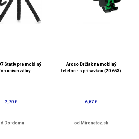
7 Statív pre mobilný
Aroso Držiak na mobilný
fón univerzálny
telefón - s prísavkou (20.653)
2,70 €
6,67 €
od Do-domu
od Mironetcz.sk