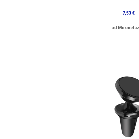
7,53 €
od Mironetcz