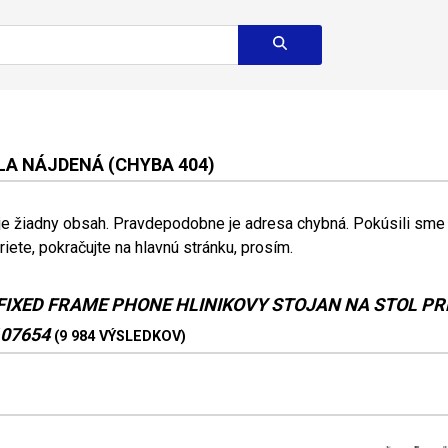
A NÁJDENÁ (CHYBA 404)
 je žiadny obsah. Pravdepodobne je adresa chybná. Pokúsili sme s
riete, pokračujte na hlavnú stránku, prosím.
FIXED FRAME PHONE HLINIKOVY STOJAN NA STOL P
107654
(9 984 VÝSLEDKOV)