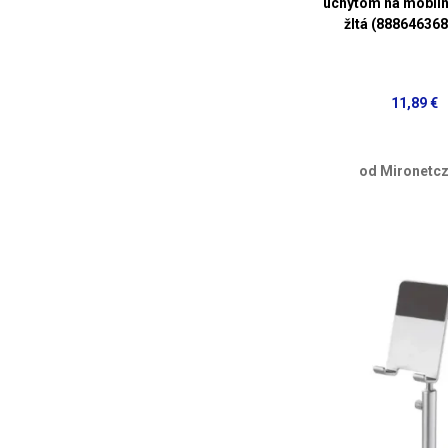
úchytom na mobiln
žltá (88864636
11,89 €
od Mironetcz