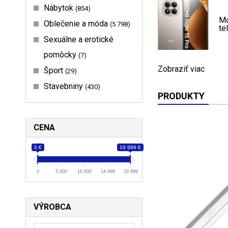
Nábytok
854
Mo
Oblečenie a móda
5 798
te
Sexuálne a erotické
pomôcky
7
Zobraziť viac
Šport
29
Stavebniny
430
PRODUKTY
CENA
0 €
19 999 €
0
5 000
10 000
14 999
19 999
VÝROBCA