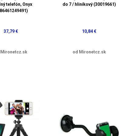
ný telefón, Onyx
do 7 / hliníkový (30019661)
886461249491)
37,79 €
10,84 €
 Mironetcz.sk
od Mironetcz.sk