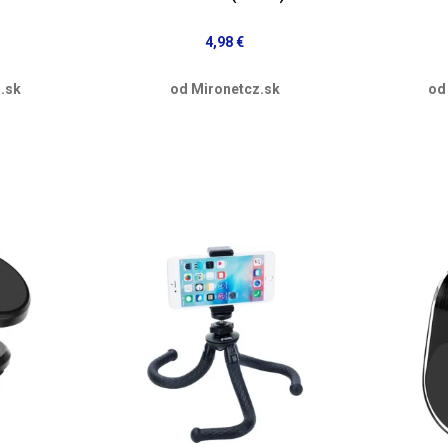
4,98 €
.sk
od Mironetcz.sk
od