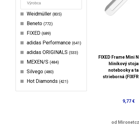
Weidmüller
835
Beneto
772
FIXED
689
adidas Performance
641
adidas ORIGINALS
533
FIXED Frame Mini N
MEXEN/S
484
hliníkový stoja
notebooky a ta
Silvego
480
strieborná (FIXF
Hot Diamonds
421
9,77 €
od Mironetcz