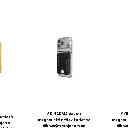
SKINARMA Vektor
SKI
etická
magnetický držiak kariet so
magnetic
ojan s
šikovným stojanom na
šikov