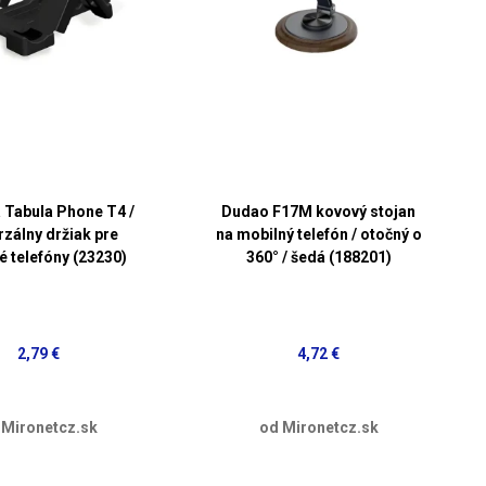
a Tabula Phone T4 /
Dudao F17M kovový stojan
rzálny držiak pre
na mobilný telefón / otočný o
é telefóny (23230)
360° / šedá (188201)
2,79 €
4,72 €
 Mironetcz.sk
od Mironetcz.sk