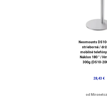
Neomounts DS10
strieborná / drž
mobilné telefóny 
Náklon 180 ° / H
300g (DS10-20
28,43 €
od Mironetcz