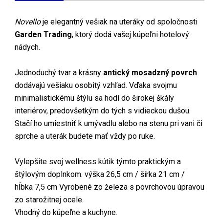
Novello
je elegantný vešiak na uteráky od spoločnosti
Garden Trading
, ktorý dodá vašej kúpeľni hotelový
nádych.
Jednoduchý tvar a krásny
antický mosadzný povrch
dodávajú vešiaku osobitý vzhľad. Vďaka svojmu
minimalistickému štýlu sa hodí do širokej škály
interiérov, predovšetkým do tých s vidieckou dušou.
Stačí ho umiestniť k umývadlu alebo na stenu pri vani či
sprche a uterák budete mať vždy po ruke.
Vylepšite svoj wellness kútik týmto praktickým a
štýlovým doplnkom. výška 26,5 cm / šírka 21 cm /
hĺbka 7,5 cm Vyrobené zo železa s povrchovou úpravou
zo starožitnej ocele.
Vhodný do kúpeľne a kuchyne.