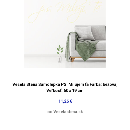
Veselá Stena Samolepka PS. Milujem ťa Farba: béžová,
Veľkosť: 60 x 19 cm
11,26 €
od Veselastena.sk