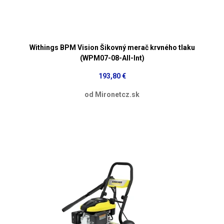
Withings BPM Vision Šikovný merač krvného tlaku
(WPM07-08-All-Int)
193,80 €
od Mironetcz.sk