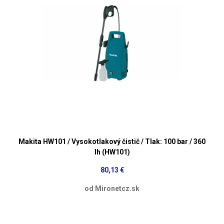
Makita HW101 / Vysokotlakový čistič / Tlak: 100 bar / 360
lh (HW101)
80,13 €
od Mironetcz.sk