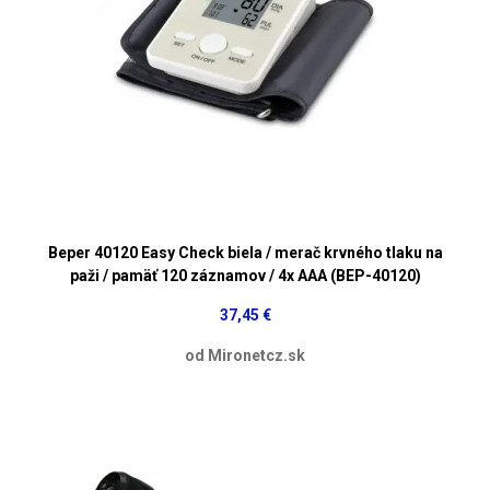
Beper 40120 Easy Check biela / merač krvného tlaku na
paži / pamäť 120 záznamov / 4x AAA (BEP-40120)
37,45 €
od Mironetcz.sk