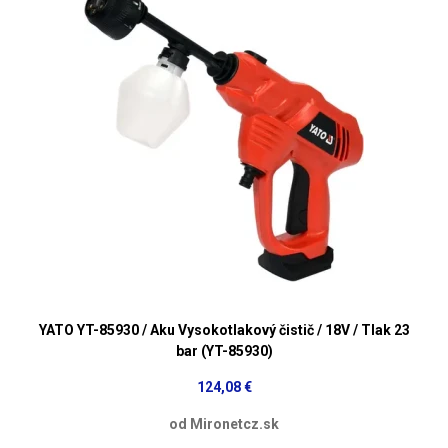
YATO YT-85930 / Aku Vysokotlakový čistič / 18V / Tlak 23
bar (YT-85930)
124,08 €
od Mironetcz.sk