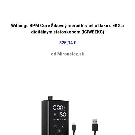
Withings BPM Core Šikovný merač krvného tlaku s EKG a
digitálnym stetoskopom (ICIWBEKG)
325,14 €
od Mironetcz.sk