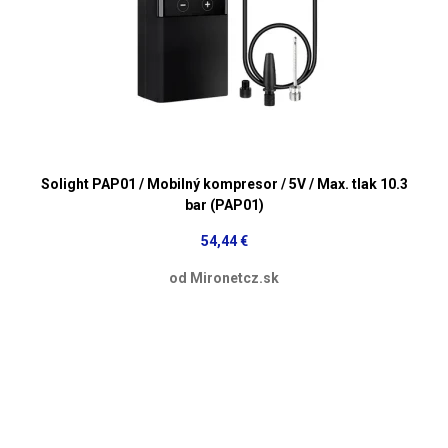
Solight PAP01 / Mobilný kompresor / 5V / Max. tlak 10.3
bar (PAP01)
54,44 €
od Mironetcz.sk