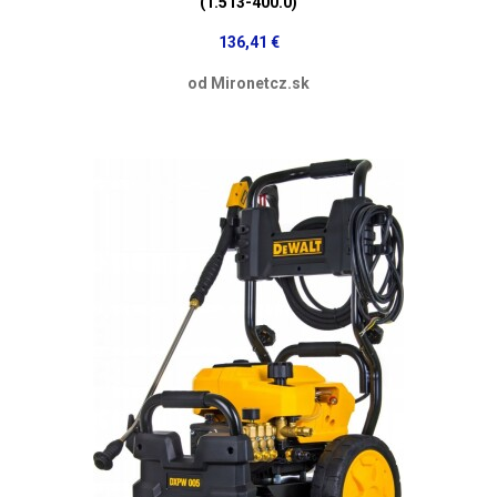
(1.513-400.0)
136,41 €
od Mironetcz.sk