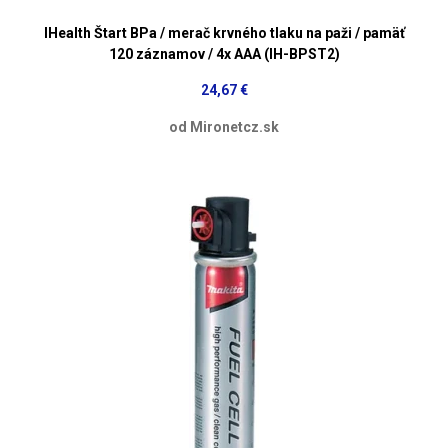
IHealth Štart BPa / merač krvného tlaku na paži / pamäť
120 záznamov / 4x AAA (IH-BPST2)
24,67 €
od Mironetcz.sk