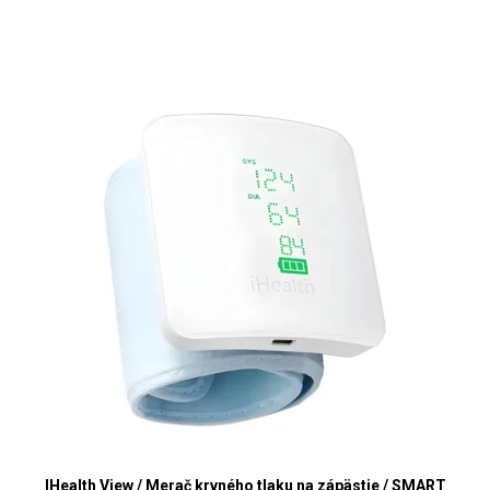
IHealth View / Merač krvného tlaku na zápästie / SMART