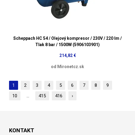
Scheppach HC 54 / Olejový kompresor / 230V / 220 lm /
Tlak 8 bar / 1500W (5906103901)
214,82 €
od Mironetcz.sk
1
2
3
4
5
6
7
8
9
10
...
415
416
›
KONTAKT