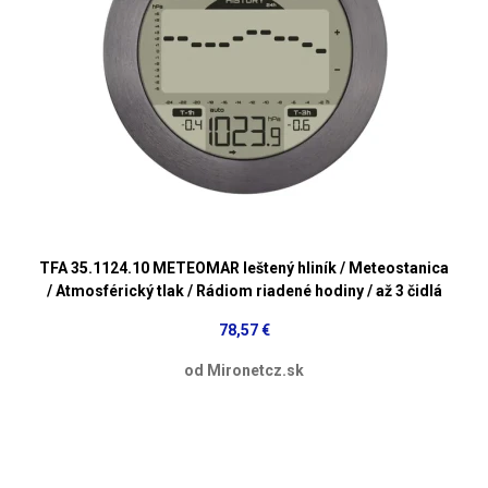
TFA 35.1124.10 METEOMAR leštený hliník / Meteostanica
/ Atmosférický tlak / Rádiom riadené hodiny / až 3 čidlá
78,57 €
od Mironetcz.sk