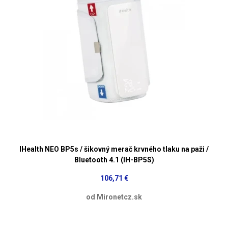
IHealth NEO BP5s / šikovný merač krvného tlaku na paži /
Bluetooth 4.1 (IH-BP5S)
106,71 €
od Mironetcz.sk