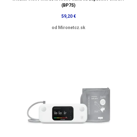
(BP7S)
59,20 €
od Mironetcz.sk