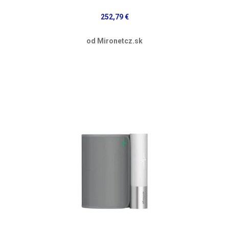
252,79 €
od Mironetcz.sk