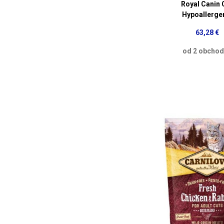
Royal Canin 
Hypoallerge
63,28 €
od 2 obcho