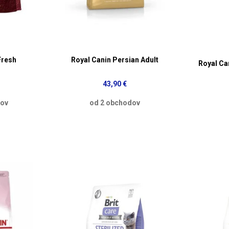
Fresh
Royal Canin Persian Adult
Royal Can
43,90 €
dov
od 2 obchodov