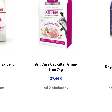
r Exigent
Brit Care Cat Kitten Grain-
Roy
free 7kg
37,66 €
dov
od 2 obchodov
o