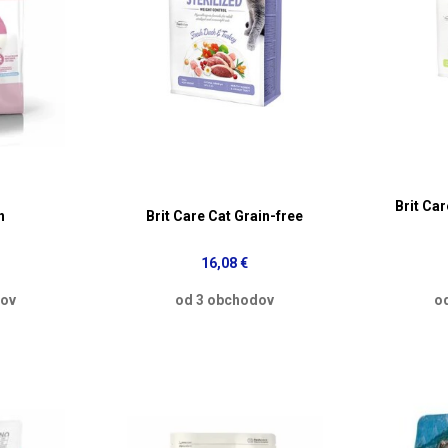
Brit Car
n
Brit Care Cat Grain-free
16,08 €
dov
od 3 obchodov
o