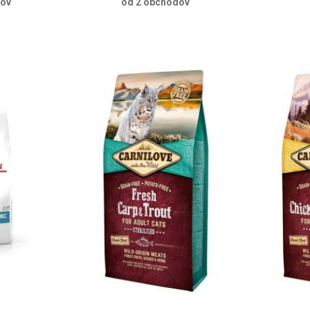
dov
od 2 obchodov