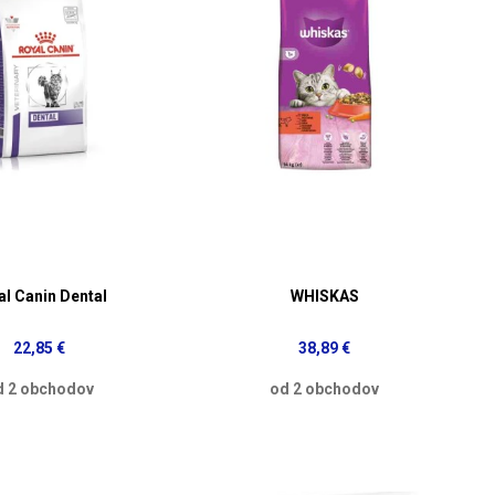
al Canin Dental
WHISKAS
22,85 €
38,89 €
d 2 obchodov
od 2 obchodov