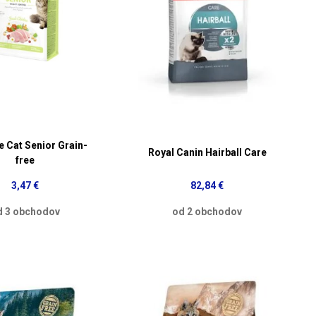
e Cat Senior Grain-
Royal Canin Hairball Care
free
3,47 €
82,84 €
d 3 obchodov
od 2 obchodov