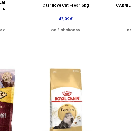
Cat
Carnilove Cat Fresh 6kg
CARNIL
nic
43,99 €
dov
od 2 obchodov
o