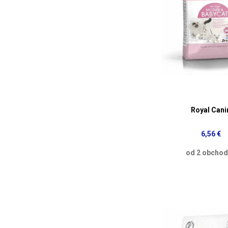
Royal Cani
6,56 €
od 2 obcho