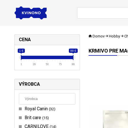
Domov
Hobby
Ch
CENA
KRMIVO PRE M
1 €
99 €
1
26
50
75
99
VÝROBCA
Royal Canin
32
Brit care
15
CARNILOVE
14