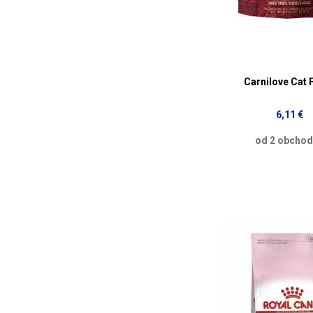
Carnilove Cat 
6,11 €
od 2 obcho