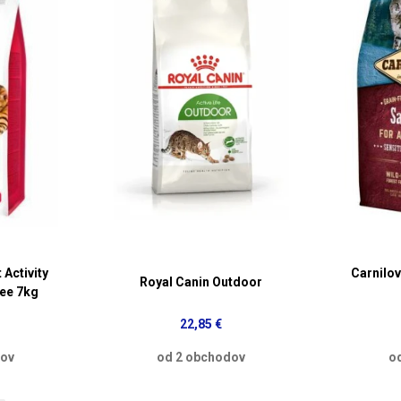
 Activity
Carnilo
Royal Canin Outdoor
ree 7kg
22,85 €
dov
od 2 obchodov
o