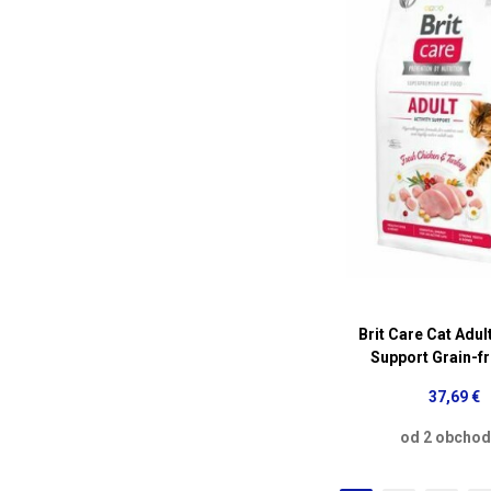
Brit Care Cat Adult
Support Grain-f
37,69 €
od 2 obcho