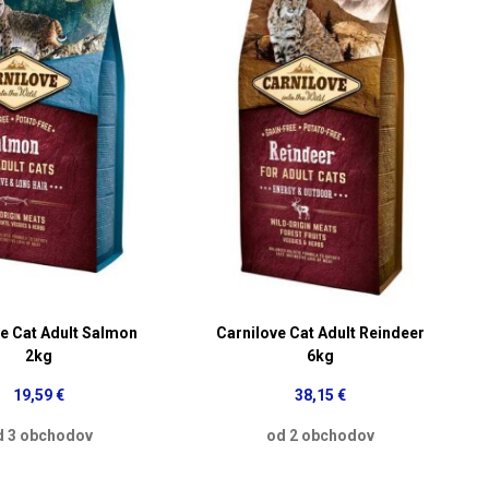
ve Cat Adult Salmon
Carnilove Cat Adult Reindeer
2kg
6kg
19,59 €
38,15 €
d 3 obchodov
od 2 obchodov