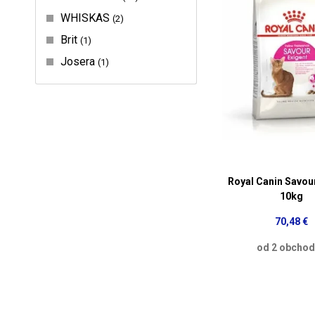
WHISKAS
2
Brit
1
Josera
1
Royal Canin Savou
10kg
70,48 €
od 2 obcho