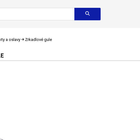
rty a oslavy
Zrkadlové gule
LE