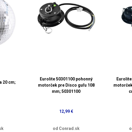
Eurolite 50301100 pohonný
Eurolit
a 20 cm;
motorček pre Disco guľu 108
motorček
mm; 50301100
c
12,99 €
sk
od Conrad.sk
o