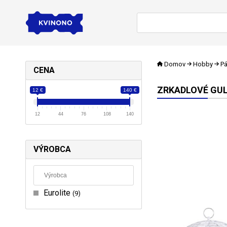
Domov
Hobby
Pá
CENA
ZRKADLOVÉ GU
12 €
140 €
12
44
76
108
140
VÝROBCA
Eurolite
9