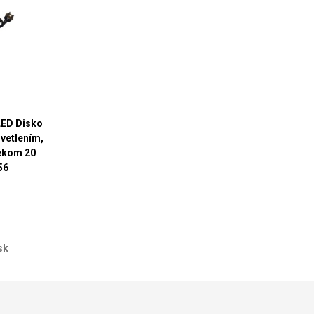
LED Disko
svetlením,
ekom 20
56
sk