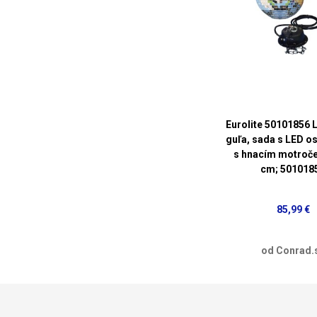
Eurolite 50101856 
guľa, sada s LED o
s hnacím motroč
cm; 501018
85,99 €
od Conrad.