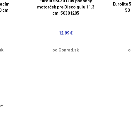
Eurolite 50301205 pohonný
nacím
Eurolite
motorček pre Disco guľu 11.3
0 cm;
50
cm; 50301205
12,99 €
sk
od Conrad.sk
o