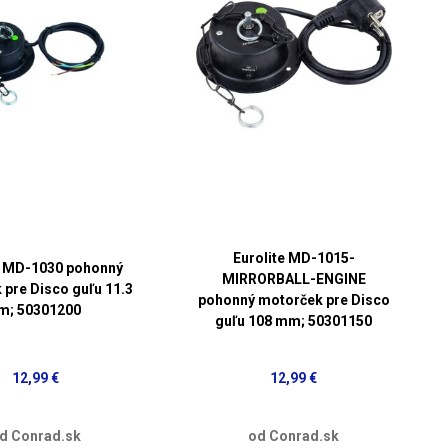
Eurolite MD-1015-
e MD-1030 pohonný
MIRRORBALL-ENGINE
 pre Disco guľu 11.3
pohonný motorček pre Disco
m; 50301200
guľu 108 mm; 50301150
12,99 €
12,99 €
d Conrad.sk
od Conrad.sk