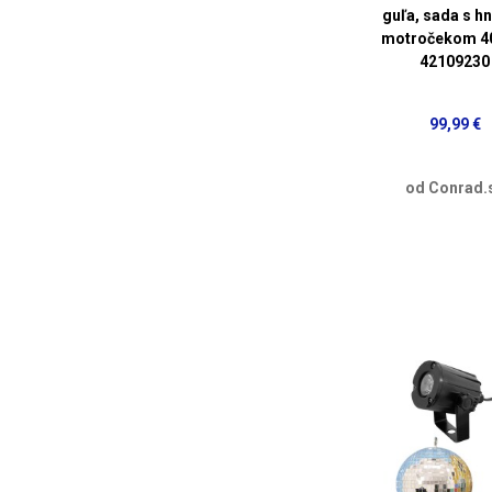
guľa, sada s h
motročekom 4
42109230
99,99 €
od Conrad.