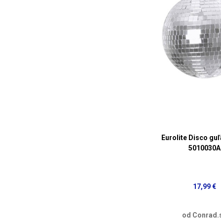
Eurolite Disco guľ
5010030A
17,99 €
od Conrad.