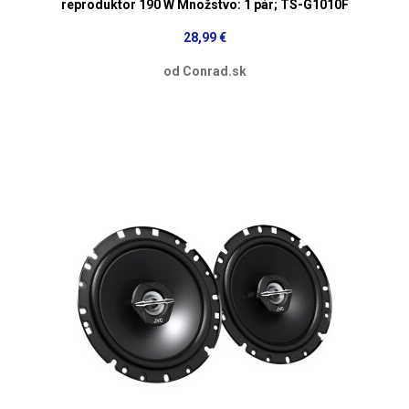
reproduktor 190 W Množstvo: 1 pár; TS-G1010F
28,99 €
od Conrad.sk