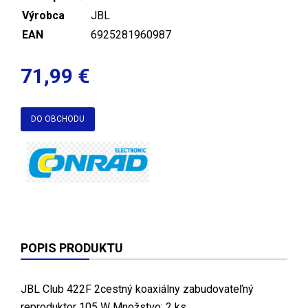
Výrobca
JBL
EAN
6925281960987
71,99 €
DO OBCHODU
POPIS PRODUKTU
JBL Club 422F 2cestný koaxiálny zabudovateľný
reproduktor 105 W Množstvo: 2 ks