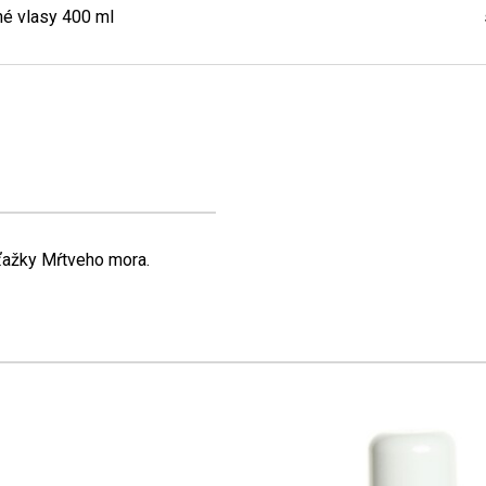
 vlasy 400 ml
ťažky Mŕtveho mora.