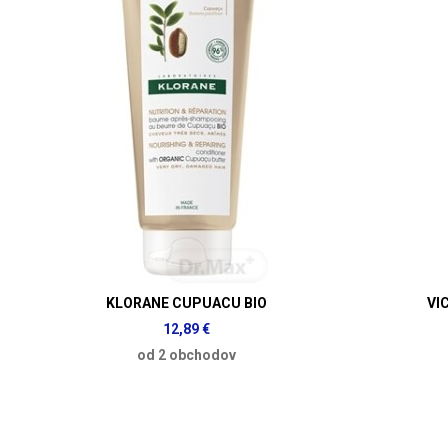
KLORANE CUPUACU BIO
VI
12,89 €
od 2 obchodov