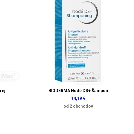
rej
BIODERMA Nodé DS+ Šampón
14,19 €
od 2 obchodov