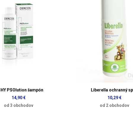
CHY PSOlution šampón
Liberella ochranný sp
14,90 €
10,29 €
od 3 obchodov
od 2 obchodov