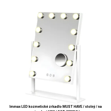
Immax LED kozmetické zrkadlo MUST HAVE / stolný / na