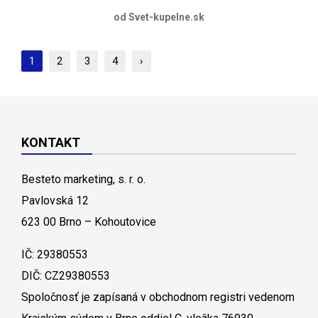
od Svet-kupelne.sk
1
2
3
4
›
KONTAKT
Besteto marketing, s. r. o.
Pavlovská 12
623 00 Brno – Kohoutovice
IČ: 29380553
DIČ: CZ29380553
Spoločnosť je zapísaná v obchodnom registri vedenom