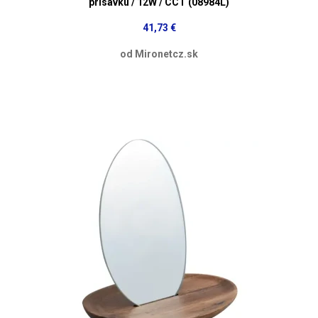
prísavku / 12W / CCT (08984L)
41,73 €
od Mironetcz.sk