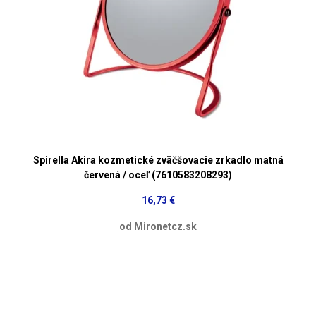
Spirella Akira kozmetické zväčšovacie zrkadlo matná
červená / oceľ (7610583208293)
16,73 €
od Mironetcz.sk