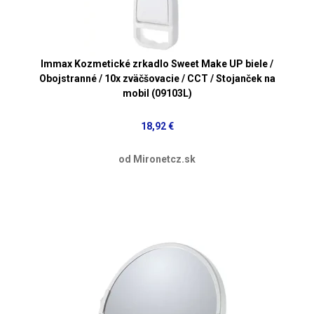
Immax Kozmetické zrkadlo Sweet Make UP biele /
Obojstranné / 10x zväčšovacie / CCT / Stojanček na
mobil (09103L)
18,92 €
od Mironetcz.sk