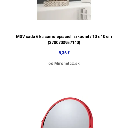
MSV sada 6 ks samolepiacich zrkadiel / 10 x 10 cm
(3700703957140)
8,36 €
od Mironetcz.sk