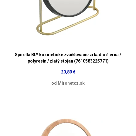
Spirella BLY kozmetické zväčšovacie zrkadlo čierna /
polyresin / zlatý stojan (7610583225771)
20,89 €
od Mironetcz.sk