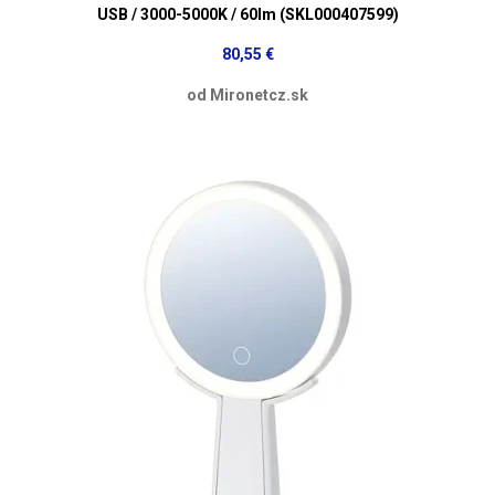
USB / 3000-5000K / 60lm (SKL000407599)
80,55 €
od Mironetcz.sk