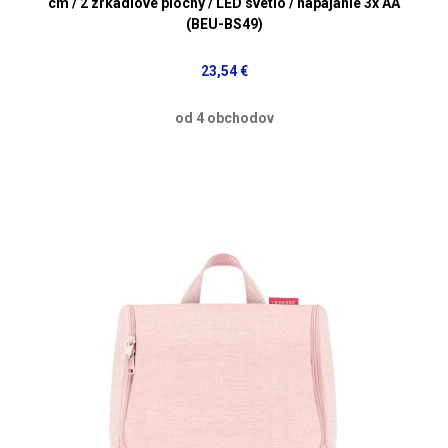
cm / 2 zrkadlové plochy / LED svetlo / napájanie 3x AA
(BEU-BS49)
23,54 €
od 4 obchodov