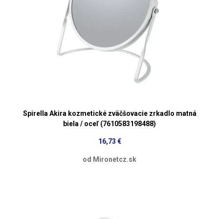
Spirella Akira kozmetické zväčšovacie zrkadlo matná
biela / oceľ (7610583198488)
16,73 €
od Mironetcz.sk