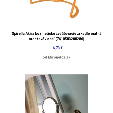
Spirella Akira kozmetické zväčšovacie zrkadlo matná
oranžová / oceľ (7610583208286)
16,73 €
od Mironetcz.sk