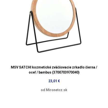
MSV SATCHI kozmetické zväčšovacie zrkadlo čierna /
oceľ / bambus (3700703970040)
23,01 €
od Mironetcz.sk