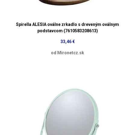
Spirella ALESIA oválne zrkadlo s dreveným oválnym
podstavcom (7610583208613)
33,46 €
od Mironetcz.sk