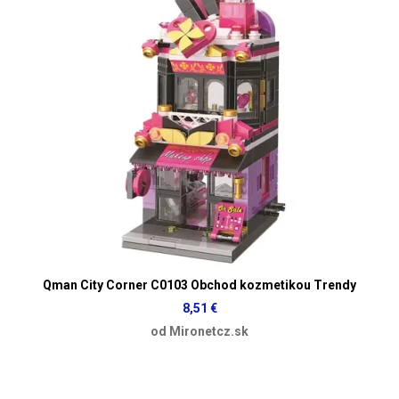
Qman City Corner C0103 Obchod kozmetikou Trendy
8,51 €
od Mironetcz.sk