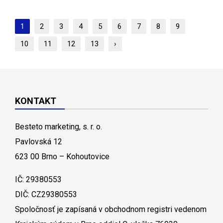
1
2
3
4
5
6
7
8
9
10
11
12
13
›
KONTAKT
Besteto marketing, s. r. o.
Pavlovská 12
623 00 Brno – Kohoutovice
IČ: 29380553
DIČ: CZ29380553
Spoločnosť je zapísaná v obchodnom registri vedenom