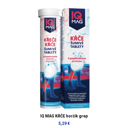
IQ MAG KŔČE horčík grep
5,29 €