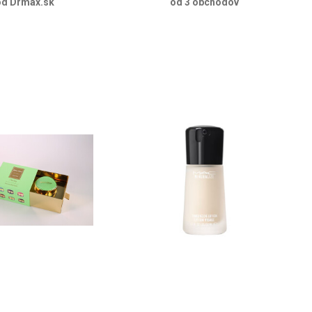
od Drmax.sk
od 3 obchodov