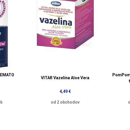
 HEMATO
PomPom 
VITAR Vazelína Aloe Vera
4,49 €
sk
od 2 obchodov