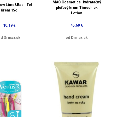
MAC Cosmetics Hydratačný
ow Lime&Basil Tel
pleťový krém Timechick
Krem 15g
Lotion
10,19 €
45,69 €
od Drmax.sk
od Drmax.sk