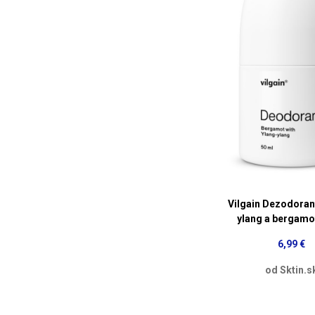
Vilgain Dezodoran
ylang a bergamo
6,99 €
od Sktin.s