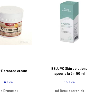
BELUPO Skin solutions
t Dernored cream
apsoria krém 50 ml
4,19 €
15,19 €
od Drmax.sk
od Benulekaren.sk