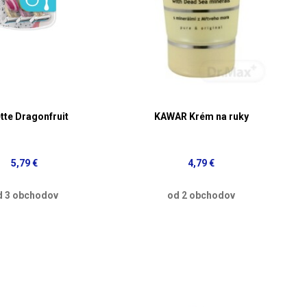
ette Dragonfruit
KAWAR Krém na ruky
5,79 €
4,79 €
d 3 obchodov
od 2 obchodov