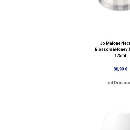
Jo Malone Nect
Blossom&Honey T
175ml
80,99 €
od Drmax.