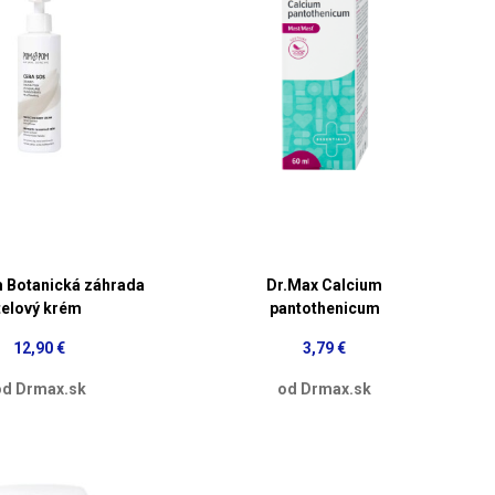
Botanická záhrada
Dr.Max Calcium
telový krém
pantothenicum
12,90 €
3,79 €
od Drmax.sk
od Drmax.sk