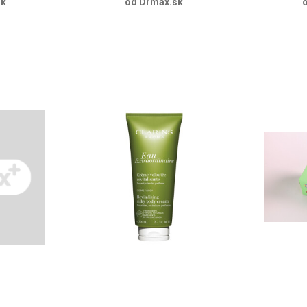
sk
od Drmax.sk