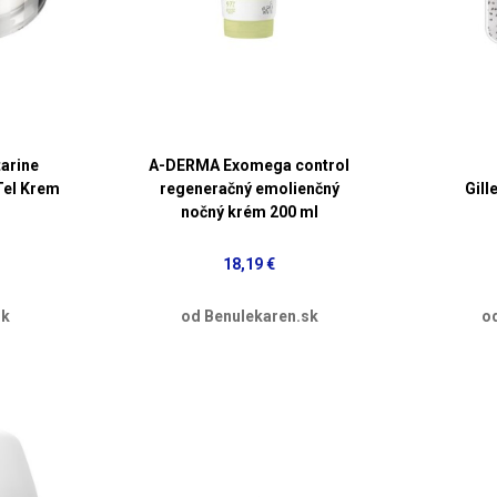
arine
A-DERMA Exomega control
el Krem
regeneračný emolienčný
Gill
nočný krém 200 ml
18,19 €
sk
od Benulekaren.sk
o