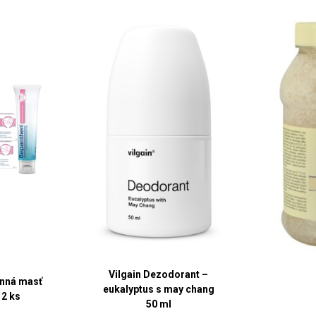
Vilgain Dezodorant –
nná masť
eukalyptus s may chang
 2 ks
50 ml