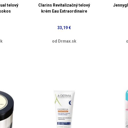
ual telový
Clarins Revitalizačný telový
Jennygl
 kokos
krém Eau Extraordinaire
33,19 €
sk
od Drmax.sk