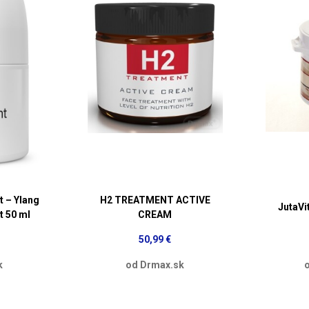
t – Ylang
H2 TREATMENT ACTIVE
JutaVi
t 50 ml
CREAM
50,99 €
k
od Drmax.sk