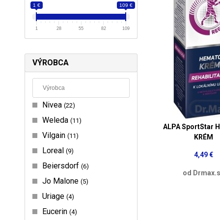
1 €
109 €
1
28
55
82
109
VÝROBCA
Nivea
22
Weleda
11
ALPA SportStar
Vilgain
11
KRÉM
Loreal
9
4,49 €
Beiersdorf
6
od Drmax.
Jo Malone
5
Uriage
4
Eucerin
4