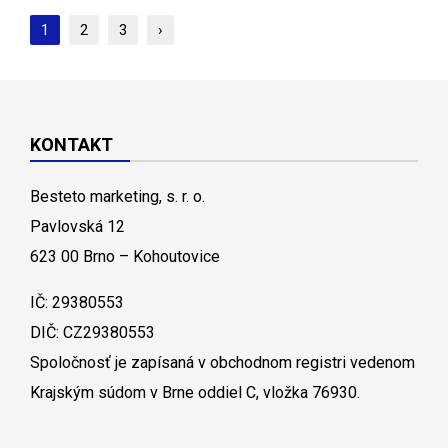
1
2
3
›
KONTAKT
Besteto marketing, s. r. o.
Pavlovská 12
623 00 Brno – Kohoutovice
IČ: 29380553
DIČ: CZ29380553
Spoločnosť je zapísaná v obchodnom registri vedenom
Krajským súdom v Brne oddiel C, vložka 76930.