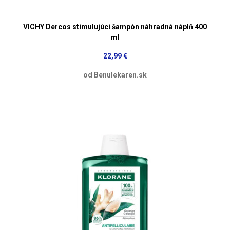
VICHY Dercos stimulujúci šampón náhradná náplň 400
ml
22,99 €
od Benulekaren.sk