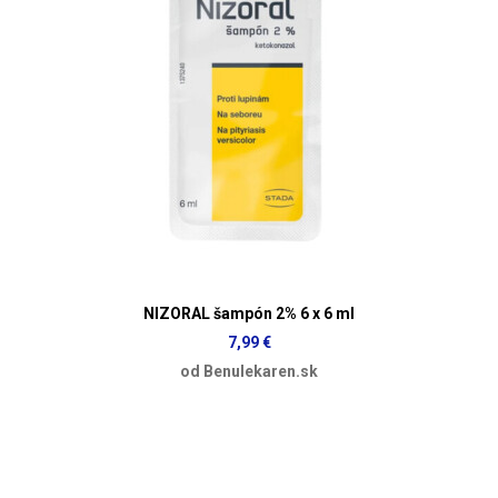
NIZORAL šampón 2% 6 x 6 ml
7,99 €
od Benulekaren.sk