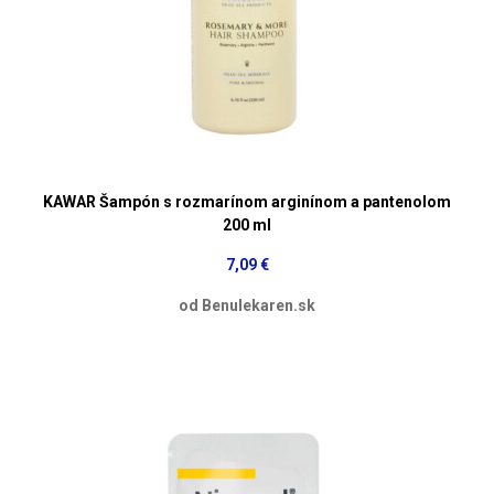
KAWAR Šampón s rozmarínom arginínom a pantenolom
200 ml
7,09 €
od Benulekaren.sk