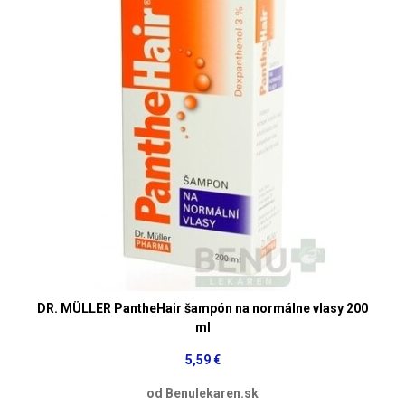
DR. MÜLLER PantheHair šampón na normálne vlasy 200
ml
5,59 €
od Benulekaren.sk