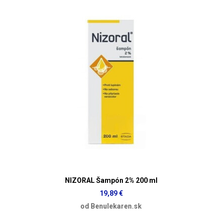
NIZORAL Šampón 2% 200 ml
19,89 €
od Benulekaren.sk