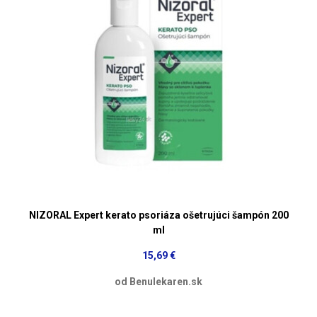
NIZORAL Expert kerato psoriáza ošetrujúci šampón 200
ml
15,69 €
od Benulekaren.sk