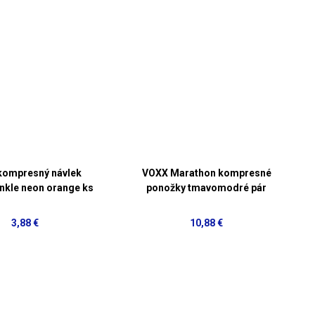
kompresný návlek
VOXX Marathon kompresné
ankle neon orange ks
ponožky tmavomodré pár
3,88 €
10,88 €