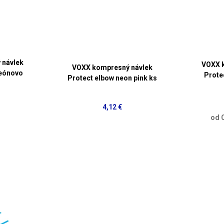
 návlek
VOXX 
VOXX kompresný návlek
neónovo
Prote
Protect elbow neon pink ks
4,12 €
od 