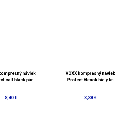
kompresný návlek
VOXX kompresný návlek
ct calf black pár
Protect členok biely ks
8,40 €
3,88 €