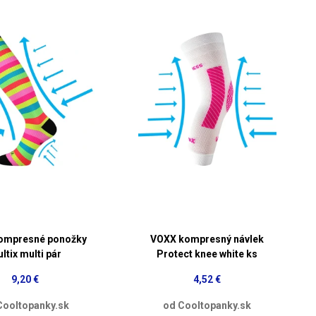
ompresné ponožky
VOXX kompresný návlek
ltix multi pár
Protect knee white ks
9,20 €
4,52 €
Cooltopanky.sk
od Cooltopanky.sk