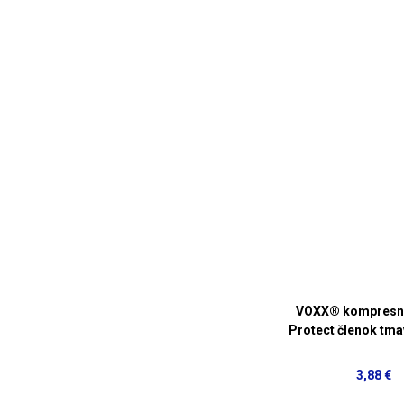
VOXX® kompresný
Protect členok tma
3,88 €