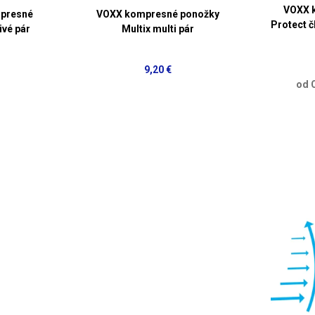
VOXX 
mpresné
VOXX kompresné ponožky
Protect č
vé pár
Multix multi pár
9,20 €
od 