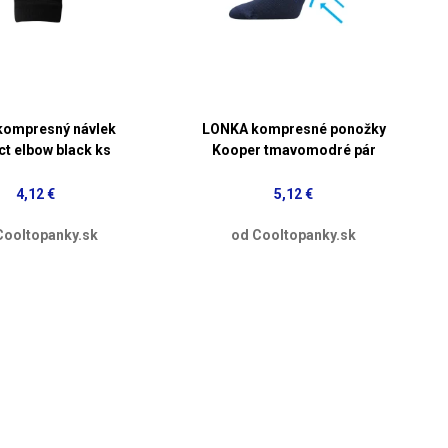
kompresný návlek
LONKA kompresné ponožky
ct elbow black ks
Kooper tmavomodré pár
4,12 €
5,12 €
Cooltopanky.sk
od Cooltopanky.sk