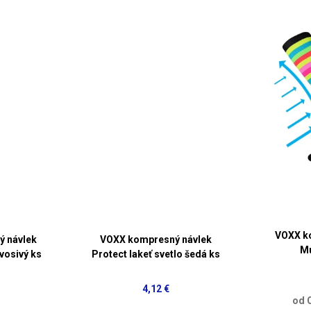
VOXX k
 návlek
VOXX kompresný návlek
Mu
vosivý ks
Protect lakeť svetlo šedá ks
4,12 €
od 