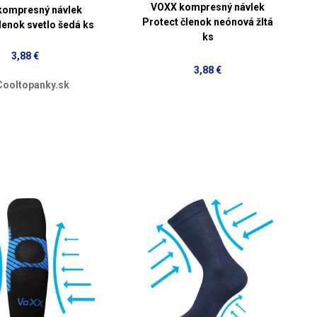
VOXX kompresný návlek
kompresný návlek
Protect členok neónová žltá
lenok svetlo šedá ks
ks
3,88 €
3,88 €
Cooltopanky.sk