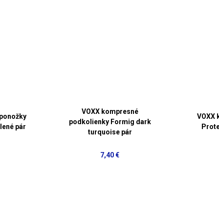
VOXX kompresné
ponožky
VOXX 
podkolienky Formig dark
lené pár
Prote
turquoise pár
7,40 €