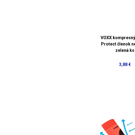
VOXX kompresný
Protect členok 
zelená ks
3,88 €