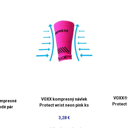
VOXX® 
VOXX kompresný návlek
ompresné
Protect
Protect wrist neon pink ks
edé pár
3,28 €