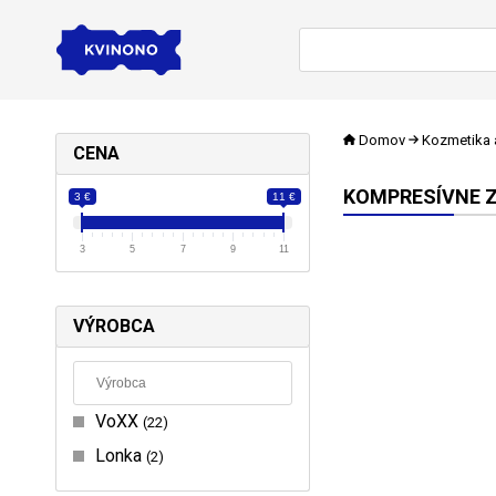
Domov
Kozmetika 
CENA
KOMPRESÍVNE 
3 €
11 €
3
5
7
9
11
VÝROBCA
VoXX
22
Lonka
2