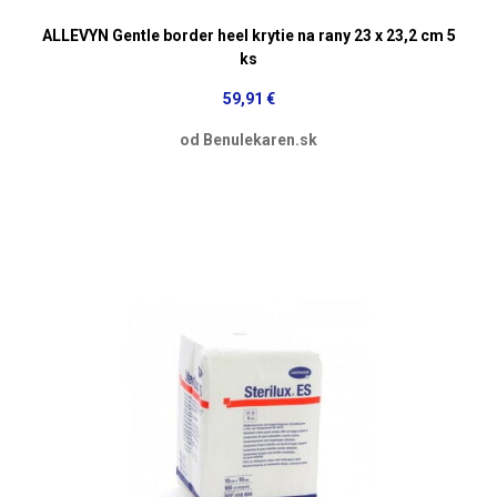
ALLEVYN Gentle border heel krytie na rany 23 x 23,2 cm 5
ks
59,91 €
od Benulekaren.sk