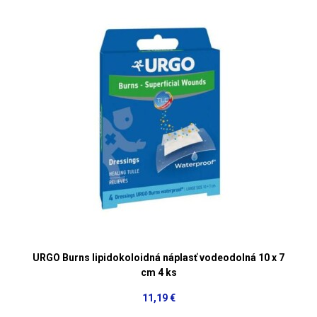
URGO Burns lipidokoloidná náplasť vodeodolná 10 x 7
cm 4 ks
11,19 €