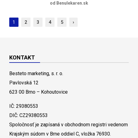
od Benulekaren.sk
1
2
3
4
5
›
KONTAKT
Besteto marketing, s. r. o.
Pavlovská 12
623 00 Brno – Kohoutovice
IČ: 29380553
DIČ: CZ29380553
Spoločnosť je zapísaná v obchodnom registri vedenom
Krajským súdom v Brne oddiel C, vložka 76930.