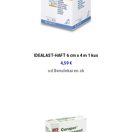
IDEALAST-HAFT 6 cm x 4 m 1 kus
4,59 €
od Benulekaren.sk