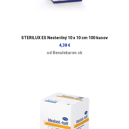
STERILUX ES Nesterilný 10 x 10 cm 100 kusov
4,38 €
od Benulekaren.sk