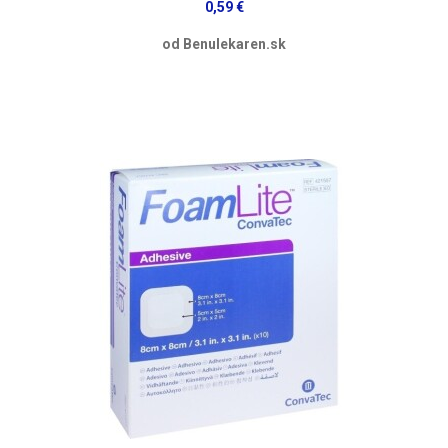
0,59 €
od Benulekaren.sk