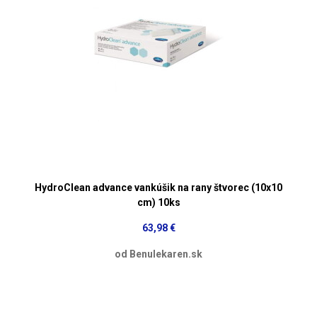
HydroClean advance vankúšik na rany štvorec (10x10
cm) 10ks
63,98 €
od Benulekaren.sk