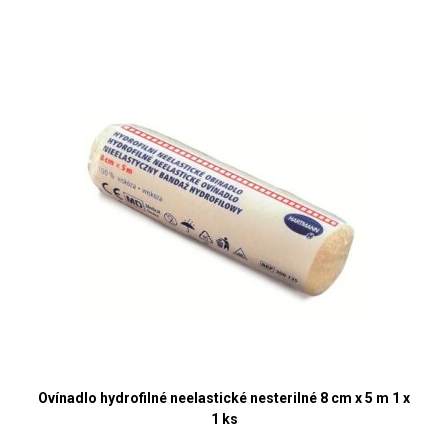
Ovínadlo hydrofilné neelastické nesterilné 8 cm x 5 m 1 x
1 ks