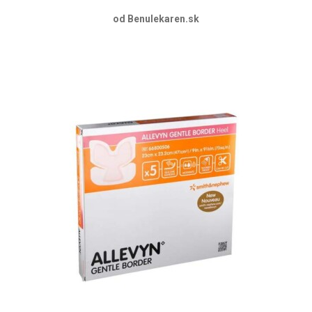
od Benulekaren.sk