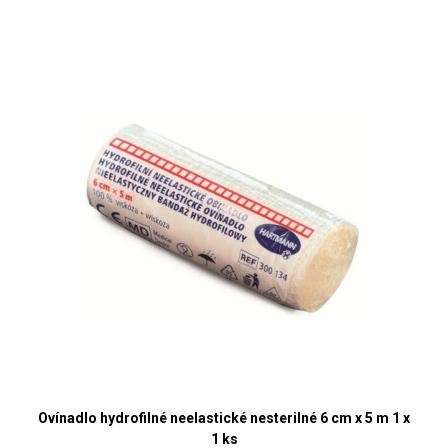
Ovínadlo hydrofilné neelastické nesterilné 6 cm x 5 m 1 x
1 ks