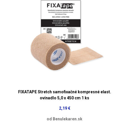
FIXATAPE Stretch samofixačné kompresné elast.
ovínadlo 5,0 x 450 cm 1 ks
2,19 €
od Benulekaren.sk