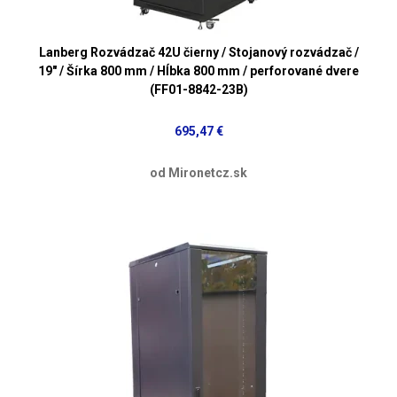
Lanberg Rozvádzač 42U čierny / Stojanový rozvádzač /
19" / Šírka 800 mm / Hĺbka 800 mm / perforované dvere
(FF01-8842-23B)
695,47 €
od Mironetcz.sk