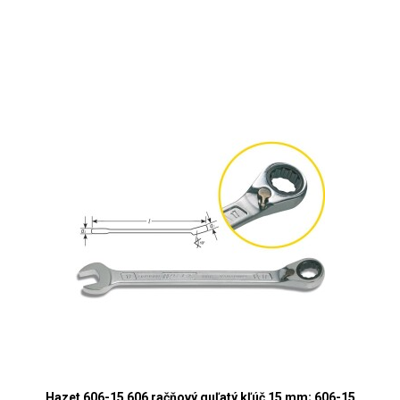
Hazet 606-15 606 račňový guľatý kľúč 15 mm; 606-15