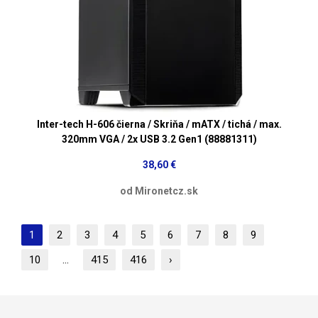
Inter-tech H-606 čierna / Skriňa / mATX / tichá / max.
320mm VGA / 2x USB 3.2 Gen1 (88881311)
38,60 €
od Mironetcz.sk
1
2
3
4
5
6
7
8
9
10
...
415
416
›