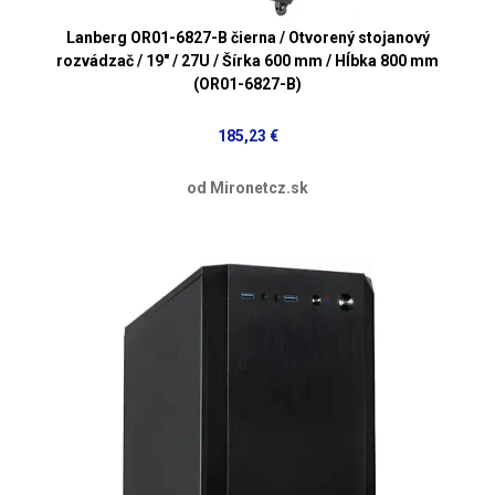
Lanberg OR01-6827-B čierna / Otvorený stojanový
rozvádzač / 19" / 27U / Šírka 600 mm / Hĺbka 800 mm
(OR01-6827-B)
185,23 €
od Mironetcz.sk