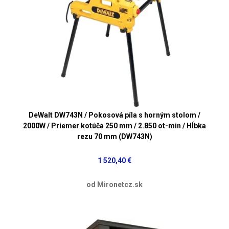
DeWalt DW743N / Pokosová píla s horným stolom /
2000W / Priemer kotúča 250 mm / 2.850 ot-min / Hĺbka
rezu 70 mm (DW743N)
1 520,40 €
od Mironetcz.sk