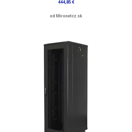
444,85 €
od Mironetcz.sk