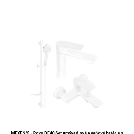
MEXEN/S - Royo DF40 Set umývadlové a vaňové batérie s