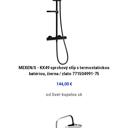
MEXEN/S - KX49 sprchový stĺp s termostatickou
batériou, čierna / zlato 771504991-75
144,00 €
od Svet-kupelne.sk