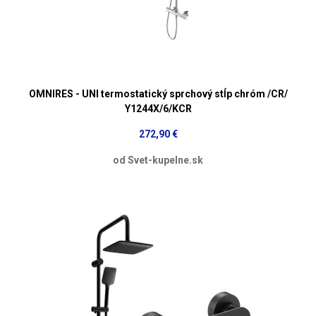
OMNIRES - UNI termostatický sprchový stĺp chróm /CR/
Y1244X/6/KCR
272,90 €
od Svet-kupelne.sk