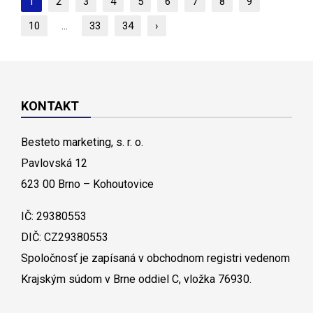
1
2
3
4
5
6
7
8
9
10
...
33
34
›
KONTAKT
Besteto marketing, s. r. o.
Pavlovská 12
623 00 Brno – Kohoutovice
IČ: 29380553
DIČ: CZ29380553
Spoločnosť je zapísaná v obchodnom registri vedenom
Krajským súdom v Brne oddiel C, vložka 76930.