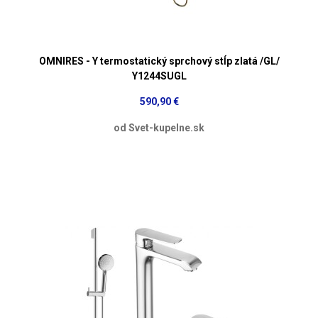
OMNIRES - Y termostatický sprchový stĺp zlatá /GL/
Y1244SUGL
590,90 €
od Svet-kupelne.sk