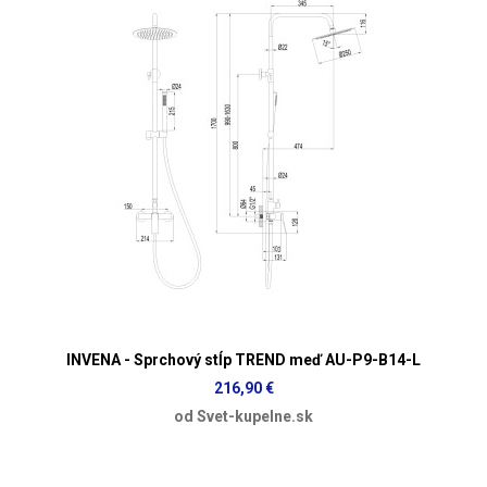
INVENA - Sprchový stĺp TREND meď AU-P9-B14-L
216,90 €
od Svet-kupelne.sk