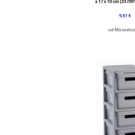
x 17 x 10 cm (3370
9,61 €
od Mironetcz