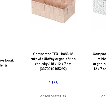
Compactor TEX - košík M
Compact
ružová / Úložný organizér do
M bie
vý košík
zásuvky / 18 x 12 x 7 cm
organizé
Menší
(3370910105292)
12 x 7 
4,17 €
od Mironetcz.sk
od