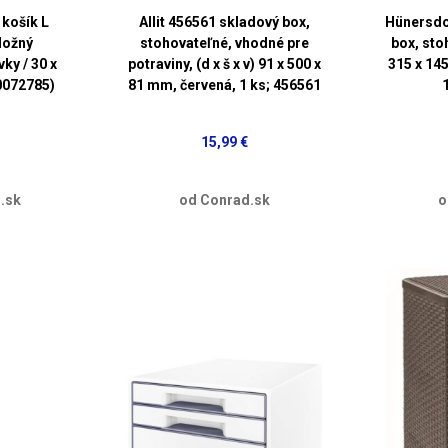
košík L
Allit 456561 skladový box,
Hünersdo
ložný
stohovateľné, vhodné pre
box, stoh
ky / 30 x
potraviny, (d x š x v) 91 x 500 x
315 x 14
0072785)
81 mm, červená, 1 ks; 456561
15,99 €
.sk
od Conrad.sk
o