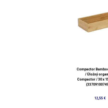
Compactor Bamboo
/ Úložný orga
Compactor / 30 x 15
(3370910074
12,55 €