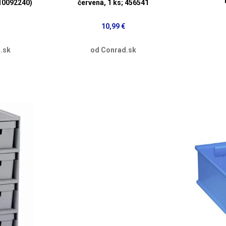
910092240)
červená, 1 ks; 456541
10,99 €
.sk
od Conrad.sk