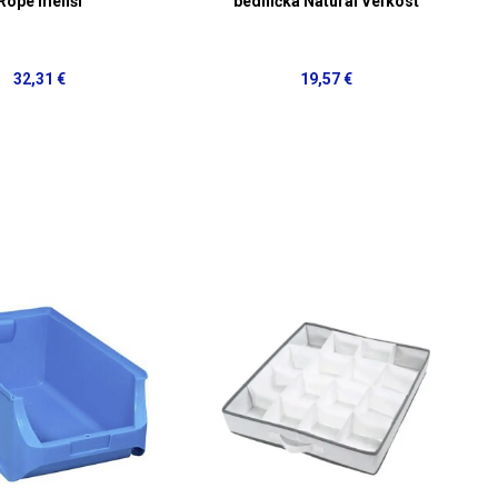
Rope menší
bednička Natural Veľkosť
32,31 €
19,57 €