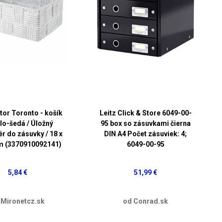
or Toronto - košík
Leitz Click & Store 6049-00-
lo-šedá / Úložný
95 box so zásuvkami čierna
r do zásuvky / 18 x
DIN A4 Počet zásuviek: 4;
cm (3370910092141)
6049-00-95
5,84 €
51,99 €
 Mironetcz.sk
od Conrad.sk