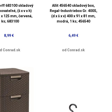
rff 683100 skladový
Allit 456540 skladový box,
ovateľné, (š x v x h)
Regal-Industriebox Gr. 400S,
5 x 125 mm, červená,
(d x š x v) 400 x 91 x 81 mm,
1 ks; 683100
modrá, 1 ks; 456540
8,99 €
6,49 €
d Conrad.sk
od Conrad.sk