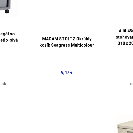
Allit 4
Regál so
stohovate
MADAM STOLTZ Okrúhly
etlo-sivá
310 x 2
košík Seagrass Multicolour
9,47 €
.sk
o