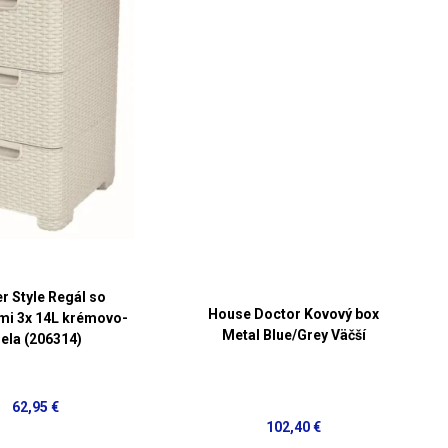
r Style Regál so
House Doctor Kovový box
mi 3x 14L krémovo-
Metal Blue/Grey Väčší
iela (206314)
62,95 €
102,40 €