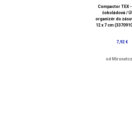
Compactor TEX - 
čokoládová / Ú
organizér do zásuv
12 x 7 cm (337091
7,92 €
od Mironetcz