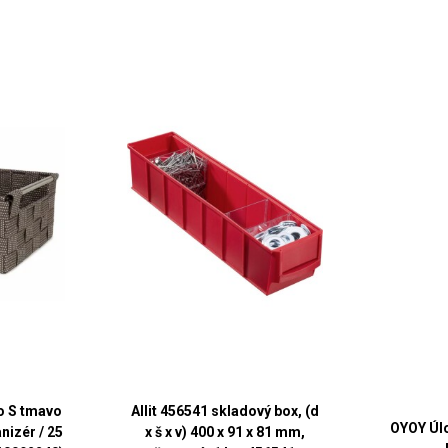
o S tmavo
Allit 456541 skladový box, (d
OYOY Úlo
nizér / 25
x š x v) 400 x 91 x 81 mm,