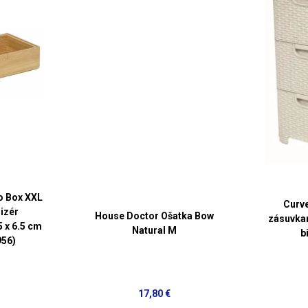
 Box XXL
Curve
nizér
House Doctor Ošatka Bow
zásuvka
 x 6.5 cm
Natural M
b
956)
17,80 €