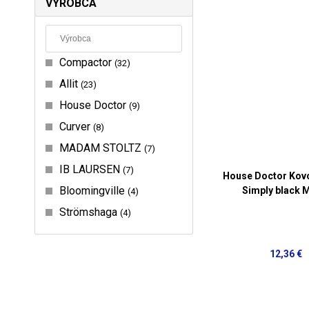
VÝROBCA
Compactor
32
Allit
23
House Doctor
9
Curver
8
MADAM STOLTZ
7
IB LAURSEN
7
House Doctor Kovo
Bloomingville
Simply black 
4
Strömshaga
4
12,36 €