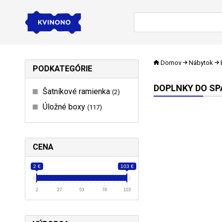
Domov
Nábytok
PODKATEGÓRIE
DOPLNKY DO SP
Šatníkové ramienka
2
Úložné boxy
117
CENA
2 €
103 €
2
27
53
78
103