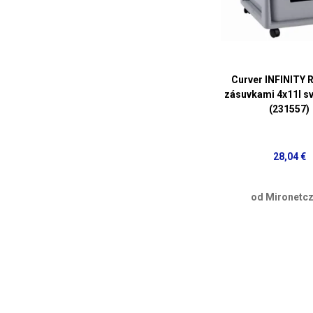
Curver INFINITY 
zásuvkami 4x11l sv
(231557)
28,04 €
od Mironetcz