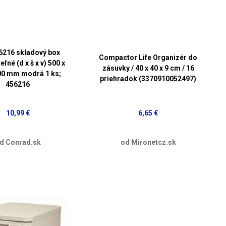
56216 skladový box
Compactor Life Organizér do
ľné (d x š x v) 500 x
zásuvky / 40 x 40 x 9 cm / 16
00 mm modrá 1 ks;
priehradok (3370910052497)
456216
10,99 €
6,65 €
d Conrad.sk
od Mironetcz.sk