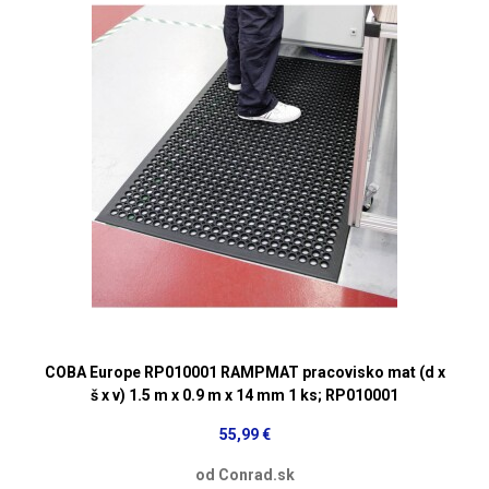
COBA Europe RP010001 RAMPMAT pracovisko mat (d x
š x v) 1.5 m x 0.9 m x 14 mm 1 ks; RP010001
55,99 €
od Conrad.sk