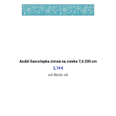
Anděl Samolepka zimná na cievke 7,6 200 cm
2,74 €
od 4kids.sk