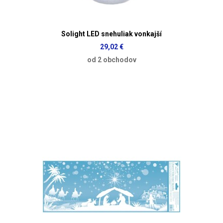
Solight LED snehuliak vonkajší
29,02 €
od 2 obchodov