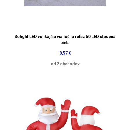
Solight LED vonkajšia vianočná reťaz 50 LED studená
biela
8,57 €
od 2 obchodov