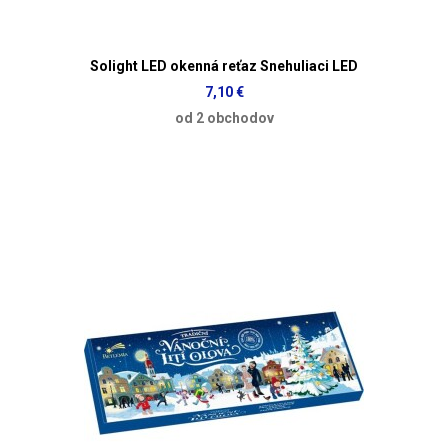
Solight LED okenná reťaz Snehuliaci LED
7,10 €
od 2 obchodov