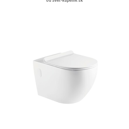
od Svet-kupelne.sk