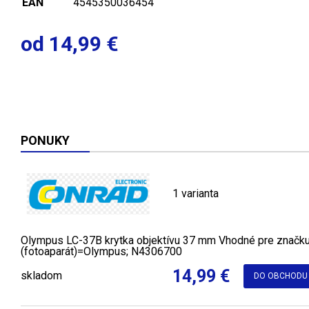
EAN
4545350036454
od 14,99 €
PONUKY
1 varianta
Olympus LC-37B krytka objektívu 37 mm Vhodné pre značk
(fotoaparát)=Olympus; N4306700
14,99 €
skladom
DO OBCHODU