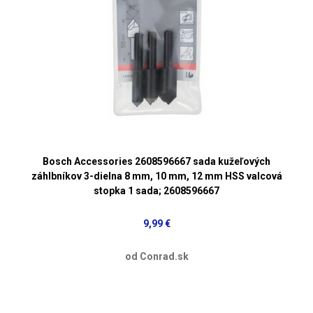
Bosch Accessories 2608596667 sada kužeľových
záhlbníkov 3-dielna 8 mm, 10 mm, 12 mm HSS valcová
stopka 1 sada; 2608596667
9,99 €
od Conrad.sk