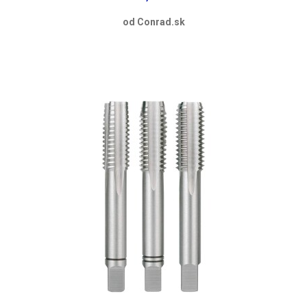
od Conrad.sk