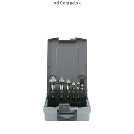
od Conrad.sk