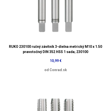
RUKO 230100 ručný závitník 3-dielna metrický M10 x 1.50
pravotočivý DIN 352 HSS 1 sada; 230100
10,99 €
od Conrad.sk