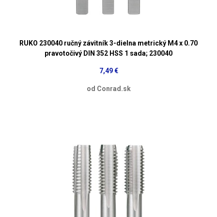
RUKO 230040 ručný závitník 3-dielna metrický M4 x 0.70
pravotočivý DIN 352 HSS 1 sada; 230040
7,49 €
od Conrad.sk