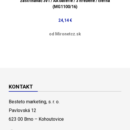
zastrihávač 3v1 / AA batérie / 3 hrebene / čierna
(MG1100/16)
24,14 €
od Mironetcz.sk
KONTAKT
Besteto marketing, s. r. o.
Pavlovská 12
623 00 Brno – Kohoutovice