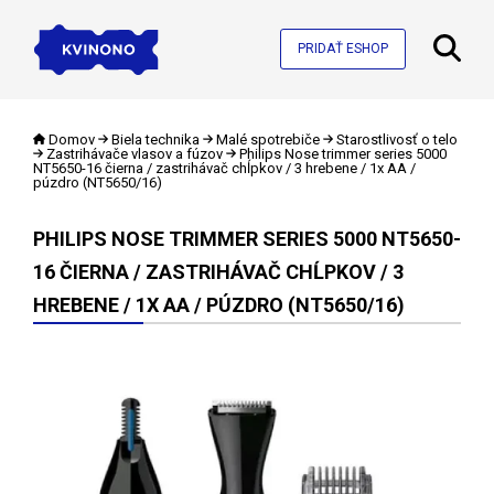
PRIDAŤ ESHOP
Domov
Biela technika
Malé spotrebiče
Starostlivosť o telo
Zastrihávače vlasov a fúzov
Philips Nose trimmer series 5000
NT5650-16 čierna / zastrihávač chĺpkov / 3 hrebene / 1x AA /
púzdro (NT5650/16)
PHILIPS NOSE TRIMMER SERIES 5000 NT5650-
16 ČIERNA / ZASTRIHÁVAČ CHĹPKOV / 3
HREBENE / 1X AA / PÚZDRO (NT5650/16)