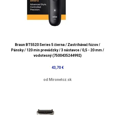
Braun BT5520 Series 5 čierna / Zastrihávač fúzov /
Pánsky / 120 min prevádzky / 3 nástavce / 0,5 - 20 mm /
vodotesný (7500435244992)
43,70 €
od Mironetcz.sk