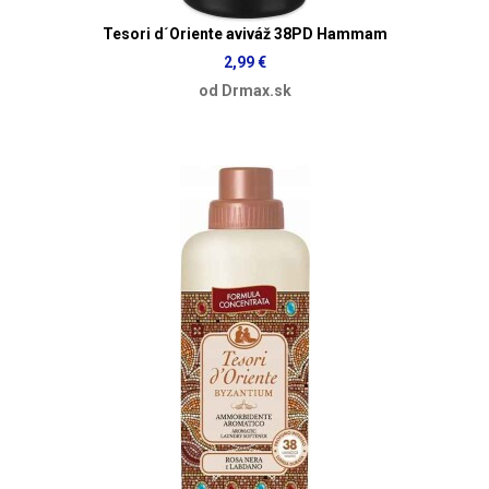
Tesori d´Oriente aviváž 38PD Hammam
2,99 €
od Drmax.sk