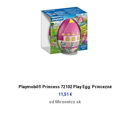
Playmobil® Princess 72102 Play Egg: Princezné
11,51 €
od Mironetcz.sk