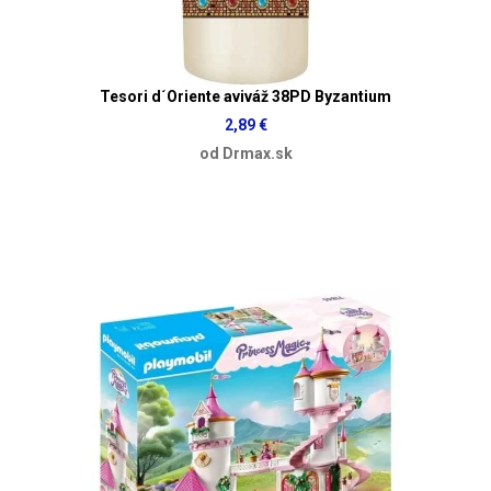
Tesori d´Oriente aviváž 38PD Byzantium
2,89 €
od Drmax.sk