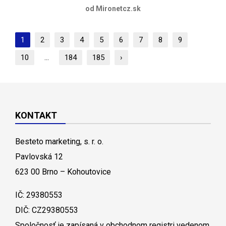
od Mironetcz.sk
1
2
3
4
5
6
7
8
9
10
...
184
185
›
KONTAKT
Besteto marketing, s. r. o.
Pavlovská 12
623 00 Brno – Kohoutovice
IČ: 29380553
DIČ: CZ29380553
Spoločnosť je zapísaná v obchodnom registri vedenom