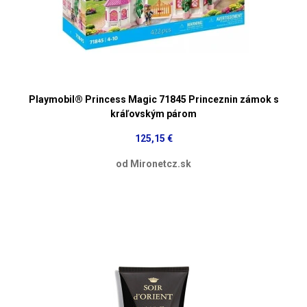
Playmobil® Princess Magic 71845 Princeznin zámok s
kráľovským párom
125,15 €
od Mironetcz.sk