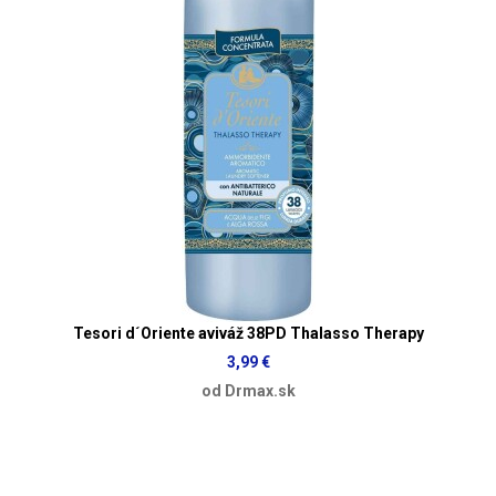
Tesori d´Oriente aviváž 38PD Thalasso Therapy
3,99 €
od Drmax.sk