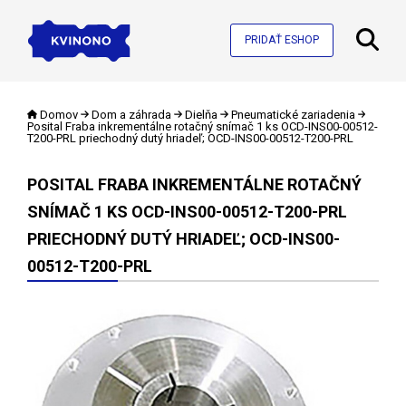
PRIDAŤ ESHOP
Domov
Dom a záhrada
Dielňa
Pneumatické zariadenia
Posital Fraba inkrementálne rotačný snímač 1 ks OCD-INS00-00512-
T200-PRL priechodný dutý hriadeľ; OCD-INS00-00512-T200-PRL
POSITAL FRABA INKREMENTÁLNE ROTAČNÝ
SNÍMAČ 1 KS OCD-INS00-00512-T200-PRL
PRIECHODNÝ DUTÝ HRIADEĽ; OCD-INS00-
00512-T200-PRL