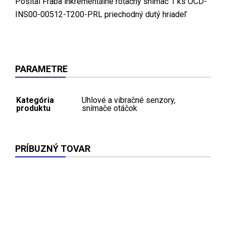
Posital Fraba inkrementálne rotačný snímač 1 ks OCD-
INS00-00512-T200-PRL priechodný dutý hriadeľ
PARAMETRE
Kategória
Uhlové a vibračné senzory,
produktu
snímače otáčok
PRÍBUZNÝ TOVAR