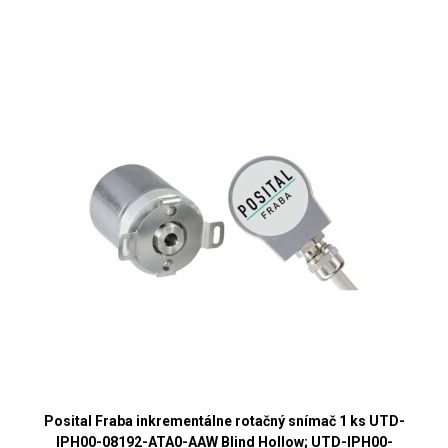
Posital Fraba inkrementálne rotačný snímač 1 ks UTD-
IPH00-08192-ATA0-AAW Blind Hollow; UTD-IPH00-