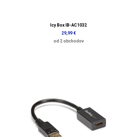
Icy Box IB-AC1032
29,99 €
od 2 obchodov