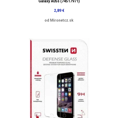
Galaxy A05s (74517971)
2,89 €
od Mironetcz.sk