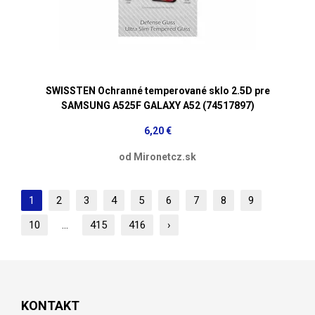
SWISSTEN Ochranné temperované sklo 2.5D pre
SAMSUNG A525F GALAXY A52 (74517897)
6,20 €
od Mironetcz.sk
1
2
3
4
5
6
7
8
9
10
...
415
416
›
KONTAKT