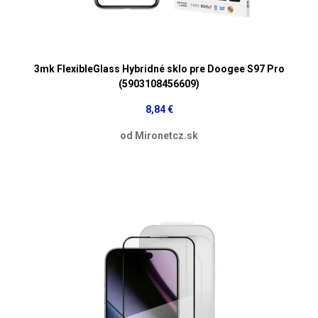
3mk FlexibleGlass Hybridné sklo pre Doogee S97 Pro
(5903108456609)
8,84 €
od Mironetcz.sk