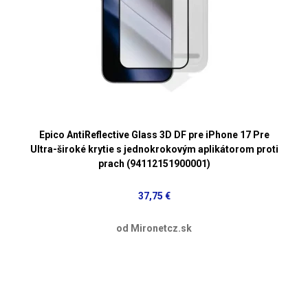
Epico AntiReflective Glass 3D DF pre iPhone 17 Pre
Ultra-široké krytie s jednokrokovým aplikátorom proti
prach (94112151900001)
37,75 €
od Mironetcz.sk