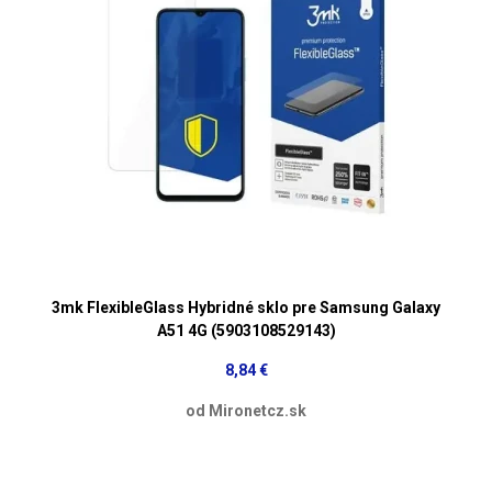
3mk FlexibleGlass Hybridné sklo pre Samsung Galaxy
A51 4G (5903108529143)
8,84 €
od Mironetcz.sk