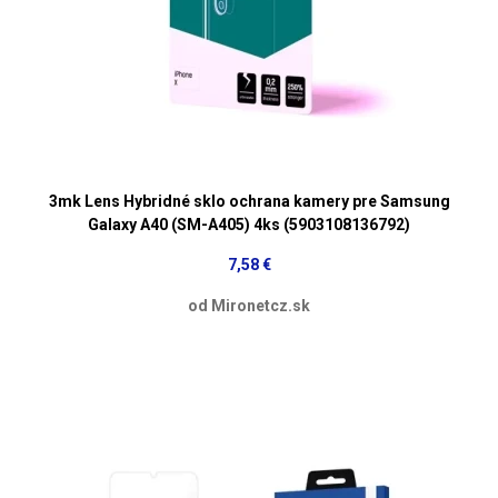
3mk Lens Hybridné sklo ochrana kamery pre Samsung
Galaxy A40 (SM-A405) 4ks (5903108136792)
7,58 €
od Mironetcz.sk