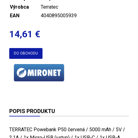
Výrobca
Terratec
EAN
4040895005939
14,61 €
DO OBCHODU
POPIS PRODUKTU
TERRATEC Powebank P50 červená / 5000 mAh / 5V /
2.1A / 1x Micro-USB (vstup) / 1x USB-C / 1x USB-A