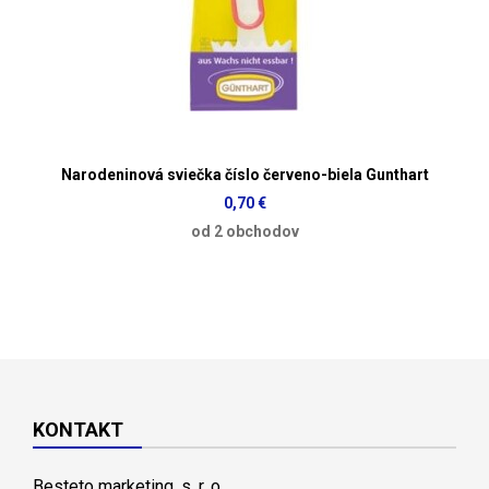
Narodeninová sviečka číslo červeno-biela Gunthart
0,70 €
od 2 obchodov
KONTAKT
Besteto marketing, s. r. o.