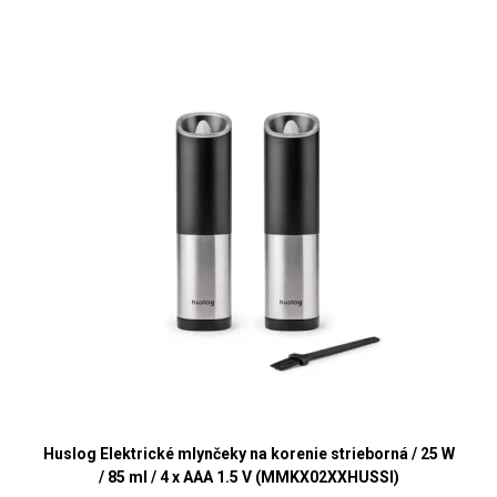
Huslog Elektrické mlynčeky na korenie strieborná / 25 W
/ 85 ml / 4 x AAA 1.5 V (MMKX02XXHUSSI)