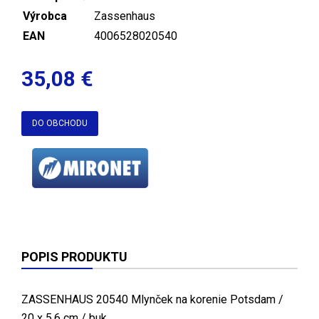
Výrobca
Zassenhaus
EAN
4006528020540
35,08 €
DO OBCHODU
POPIS PRODUKTU
ZASSENHAUS 20540 Mlynček na korenie Potsdam /
20 x 5.6 cm / buk