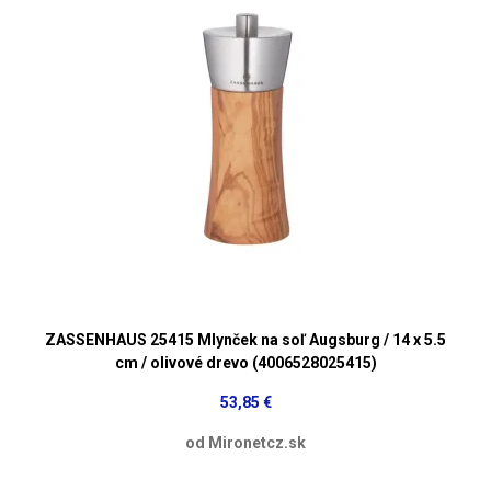
ZASSENHAUS 25415 Mlynček na soľ Augsburg / 14 x 5.5
cm / olivové drevo (4006528025415)
53,85 €
od Mironetcz.sk