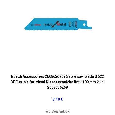
Bosch Accessories 2608656269 Sabre saw blade S 522
BF Flexible for Metal Dĺžka rezacieho listu 100 mm 2 ks;
2608656269
7,49 €
od Conrad.sk