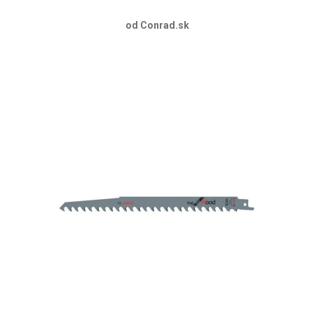
od Conrad.sk