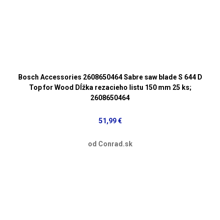
Bosch Accessories 2608650464 Sabre saw blade S 644 D
Top for Wood Dĺžka rezacieho listu 150 mm 25 ks;
2608650464
51,99 €
od Conrad.sk