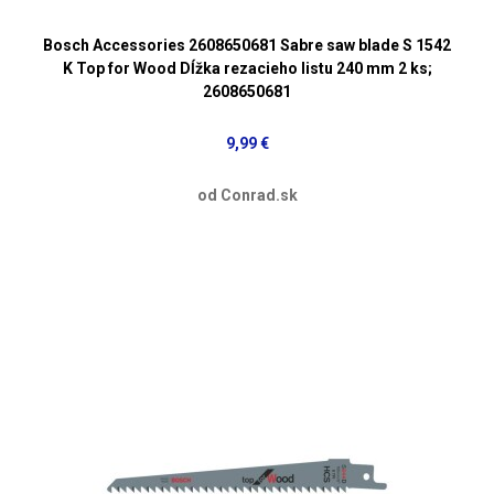
Bosch Accessories 2608650681 Sabre saw blade S 1542
K Top for Wood Dĺžka rezacieho listu 240 mm 2 ks;
2608650681
9,99 €
od Conrad.sk