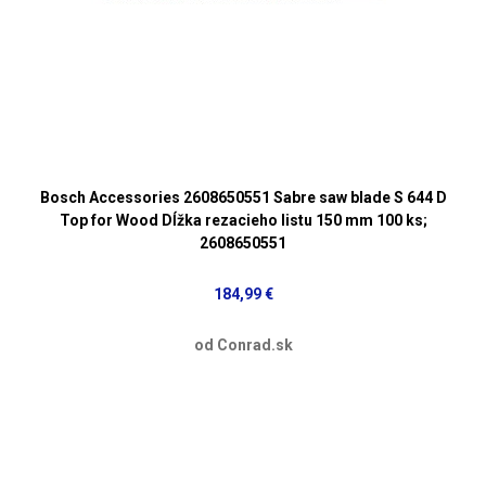
Bosch Accessories 2608650551 Sabre saw blade S 644 D
Top for Wood Dĺžka rezacieho listu 150 mm 100 ks;
2608650551
184,99 €
od Conrad.sk