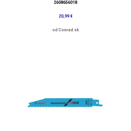
2608656018
20,99 €
od Conrad.sk