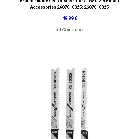
5-piece blade set for sheet metal GSC 2.8 Bosch
Accessories 2607010025; 2607010025
49,99 €
od Conrad.sk