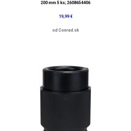
200 mm 5 ks; 2608654406
19,99 €
od Conrad.sk