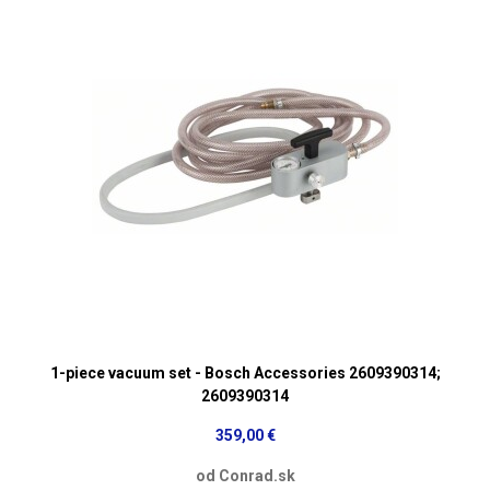
1-piece vacuum set - Bosch Accessories 2609390314;
2609390314
359,00 €
od Conrad.sk