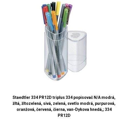
Staedtler 334 PR12D triplus 334 popisovač N/A modrá,
žltá, žltozelená, sivá, zelená, svetlo modrá, purpurová,
oranžová, červená, čierna, van-Dykova hnedá,; 334
PR12D