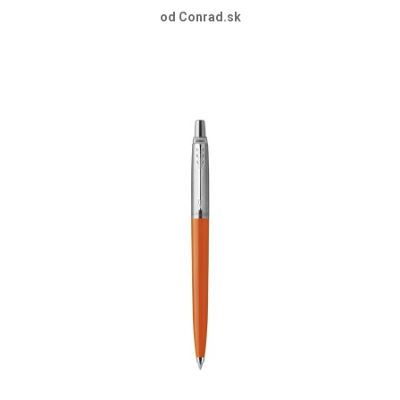
od Conrad.sk