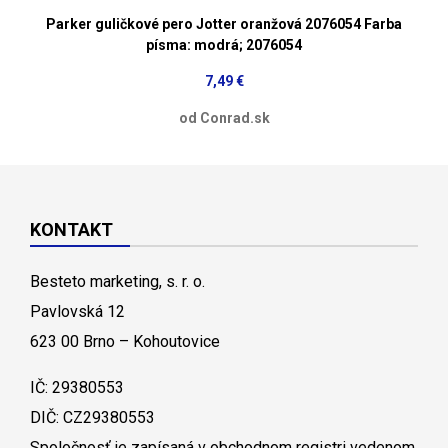
Parker guličkové pero Jotter oranžová 2076054 Farba
písma: modrá; 2076054
7,49 €
od Conrad.sk
KONTAKT
Besteto marketing, s. r. o.
Pavlovská 12
623 00 Brno – Kohoutovice
IČ: 29380553
DIČ: CZ29380553
Spoločnosť je zapísaná v obchodnom registri vedenom