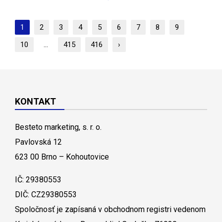
1
2
3
4
5
6
7
8
9
10
...
415
416
›
KONTAKT
Besteto marketing, s. r. o.
Pavlovská 12
623 00 Brno – Kohoutovice
IČ: 29380553
DIČ: CZ29380553
Spoločnosť je zapísaná v obchodnom registri vedenom