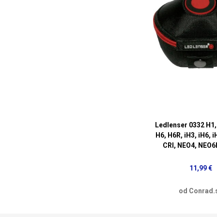
Ledlenser 0332 H1, 
H6, H6R, iH3, iH6, 
CRI, NEO4, NEO6
11,99 €
od Conrad.