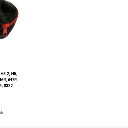
H3.2, H5,
iH6R, iH7R
R; 0332
sk